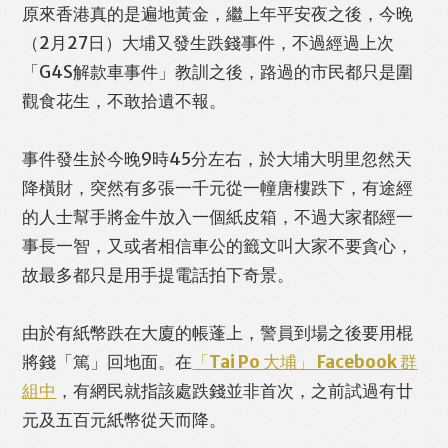
原來香港真的是遍地黃金，繼上年平安夜之後，今晚
Like
Facebook
Twitter
Line
（2月27日）大埔又發生跌錢事件，不過經過上次
「G4S解款車事件」教訓之後，路過的市民都只是圍
WhatsApp
Email
Print
觀食花生，不敢拾遺不報。
事件發生於今晚9時45分左右，於大埔大明里忽然天
降橫財，突然有多張一千元從一幢唐樓跌下，有途經
的人士幫手將金牛放入一個紙皮箱，不過大家都經一
事長一智，又或者相信車公的籤文叫大家不要貪心，
故最多都只是用手提電話拍下奇景。
由於有紙幣跌在大廈的帳蓬上，警員到場之後要用棍
將錢「篤」回地面。在
「Tai Po 大埔」 Facebook 群
組中
，有網民就指該處跌錢並非首次，之前試過有廿
元及五百元紙幣從天而降。