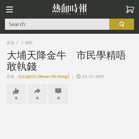
Search
首頁
港聞
大埔天降金牛 市民學精唔
敢執錢
作者：
熱血編輯部 (Kwan Chi Hang)
02-27-2015
0
0
0