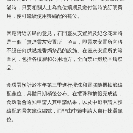
滿時，只要相關人士為龕位續期及繳付當時的訂明費
用，便可繼續使用獲編配的龕位。
因應附近居民的意見，石門靈灰安置所及紀念花園將
是一個「無煙靈灰安置所」項目，即靈灰安置所內將
不設任何供燃燒香燭祭品的設施。在靈灰安置所的範
圍內，包括各樓層和公用地方，全面禁止燃燒香燭祭
品。
食環署預計於本年第三季進行攪珠和電腦隨機抽籤編
配龕位，具體日期稍後公布。在攪珠和抽籤完成後，
食環署會通知申請人其申請結果，以及中籤申請人獲
編配的骨灰龕位編號，而非由中籤申請人自行揀選龕
位。