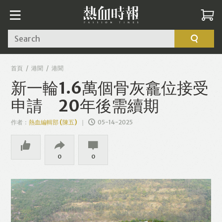
Search
首頁
港聞
港聞
新一輪1.6萬個骨灰龕位接受
申請 20年後需續期
作者：
熱血編輯部 (陳五)
05-14-2025
0
0