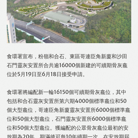
食環署宣布，粉嶺和合石、東區哥連臣角新廈和沙田
石門靈灰安置所合共逾16000個新建的可續期骨灰龕
Like
Facebook
Twitter
Line
位於5月19日至6月18日接受申請。
食環署將編配新一輪16150個可續期骨灰龕位，其中
WhatsApp
Email
Print
包括和合石靈灰安置所第六期4000個標準龕位和50
個大型龕位，哥連臣角新廈靈灰安置所6000個標準龕
位和50個大型龕位，石門靈灰安置所6000個標準龕
位和50個大型龕位。獲編配的公眾骨灰龕位最初的安
放期為20年，期滿後可每10年續期一次。在安放期屆