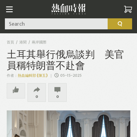
Search
首頁
港聞
兩岸國際
土耳其舉行俄烏談判 美官
員稱特朗普不赴會
作者：
熱血編輯部 (陳五)
05-15-2025
0
0