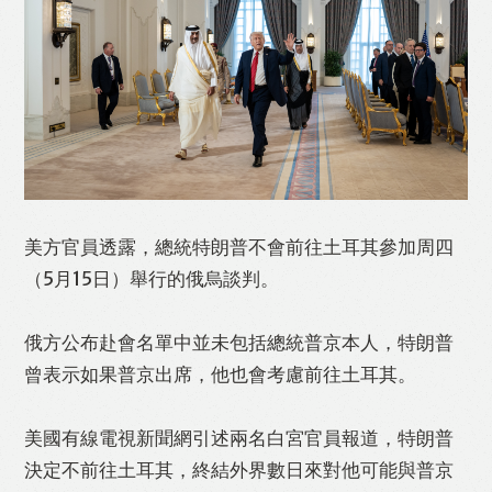
Like
Facebook
Twitter
Line
WhatsApp
Email
Print
美方官員透露，總統特朗普不會前往土耳其參加周四
（5月15日）舉行的俄烏談判。
俄方公布赴會名單中並未包括總統普京本人，特朗普
曾表示如果普京出席，他也會考慮前往土耳其。
美國有線電視新聞網引述兩名白宮官員報道，特朗普
決定不前往土耳其，終結外界數日來對他可能與普京