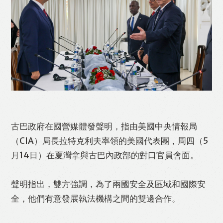
Like
Facebook
Twitter
Line
WhatsApp
Email
Print
古巴政府在國營媒體發聲明，指由美國中央情報局
（CIA）局長拉特克利夫率領的美國代表團，周四（5
月14日）在夏灣拿與古巴內政部的對口官員會面。
聲明指出，雙方強調，為了兩國安全及區域和國際安
全，他們有意發展執法機構之間的雙邊合作。