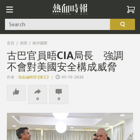
Search
首頁
港聞
兩岸國際
古巴官員晤CIA局長 強調
不會對美國安全構成威脅
作者：
熱血編輯部 (陳五)
05-15-2026
0
0