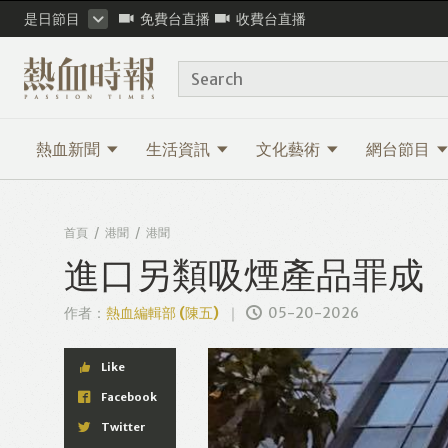
是日節目
免費台直播
收費台直播
Search
熱血新聞
生活資訊
文化藝術
網台節目
首頁
港聞
港聞
進口另類吸煙產品罪成
作者：
熱血編輯部 (陳五)
05-20-2026
Like
Facebook
Twitter