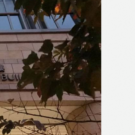
l
Print