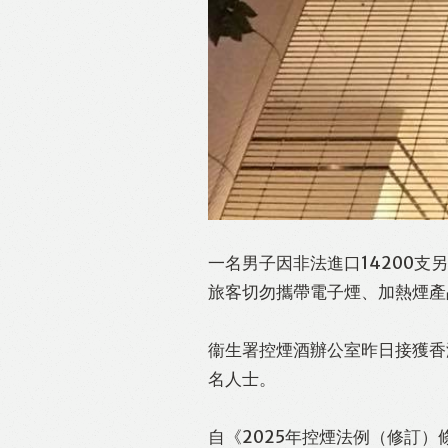
一名男子因非法進口14200
旅客切勿攜帶電子煙、加熱煙產
衞生署控煙酒辦公室昨日接獲香
名人士。
自《2025年控煙法例（修訂）