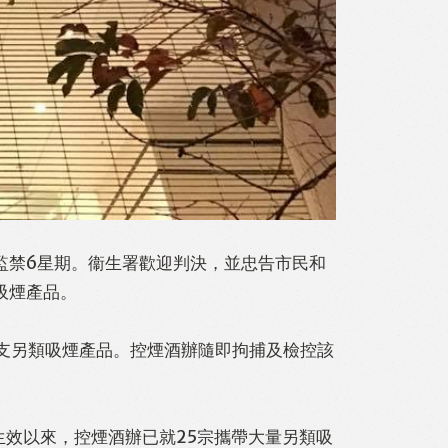
時監禁6星期。衞生署歡迎判決，並忠告市民和
吸煙產品。
0支另類吸煙產品。控煙酒辦隨即拘捕及檢控該
日生效以來，控煙酒辦已就25宗攜帶大量另類吸