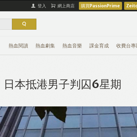
登入
網上商店
購買PassionPrime
Zei
熱血閱讀
熱血劇集
熱血音樂
課金育成
收費台專
 日本抵港男子判囚6星期