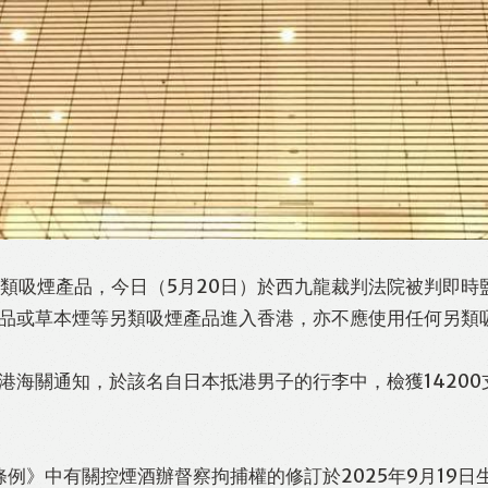
支另類吸煙產品，今日（5月20日）於西九龍裁判法院被判即
品或草本煙等另類吸煙產品進入香港，亦不應使用任何另類
港海關通知，於該名自日本抵港男子的行李中，檢獲1420
條例》中有關控煙酒辦督察拘捕權的修訂於2025年9月19