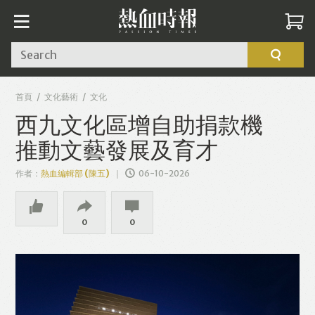
Search
首頁
文化藝術
文化
西九文化區增自助捐款機
推動文藝發展及育才
作者：
熱血編輯部 (陳五)
06-10-2026
0
0