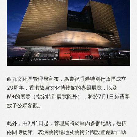
西九文化區管理局宣布，為慶祝香港特別行政區成立
29周年，香港故宮文化博物館的專題展覽，以及
M+的展覽（指定特別展覽除外），將於7月1日免費開
Like
Facebook
Twitter
Line
放予公眾參觀。
WhatsApp
Email
Print
此外，由7月1日起，管理局將於區內多個地點，包括
兩間博物館、表演藝術場地及藝術公園設置創新自助