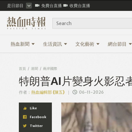
是日節目
免費台直播
收費台直播
Search
熱血新聞
生活資訊
文化藝術
網台節目
首頁
港聞
兩岸國際
特朗普AI片變身火影忍
作者：
熱血編輯部 (陳五)
06-11-2026
Like
Facebook
Twitter