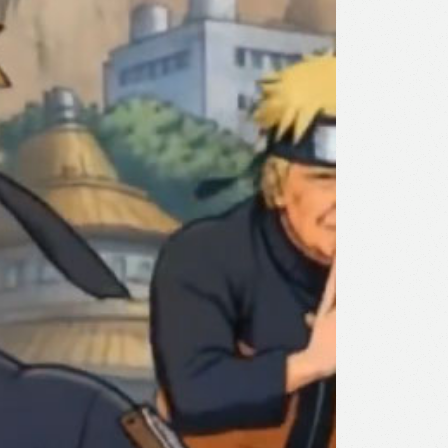
l
Print