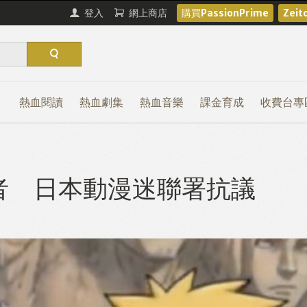
登入
網上商店
購買PassionPrime
Zei
熱血閱讀
熱血劇集
熱血音樂
課金育成
收費台專
者 日本動漫迷聯署抗議