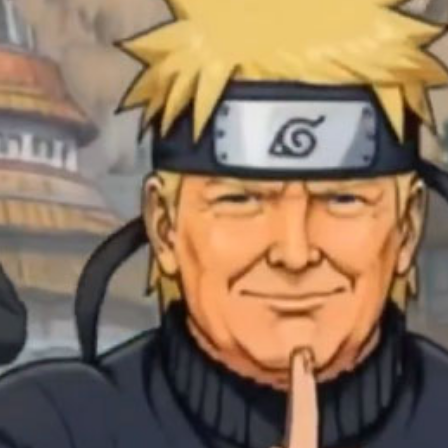
acebook
Twitter
Line
WhatsApp
Emai