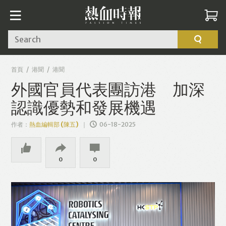
Search
首頁
港聞
港聞
外國官員代表團訪港 加深
認識優勢和發展機遇
作者：
熱血編輯部 (陳五)
06-18-2025
0
0