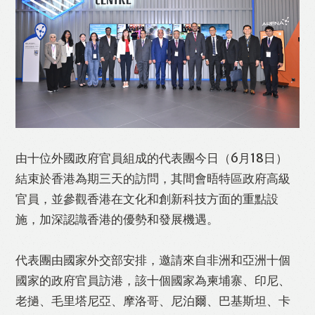
由十位外國政府官員組成的代表團今日（6月18日）
結束於香港為期三天的訪問，其間會晤特區政府高級
Like
Facebook
Twitter
Line
官員，並參觀香港在文化和創新科技方面的重點設
施，加深認識香港的優勢和發展機遇。
WhatsApp
Email
Print
代表團由國家外交部安排，邀請來自非洲和亞洲十個
國家的政府官員訪港，該十個國家為柬埔寨、印尼、
老撾、毛里塔尼亞、摩洛哥、尼泊爾、巴基斯坦、卡