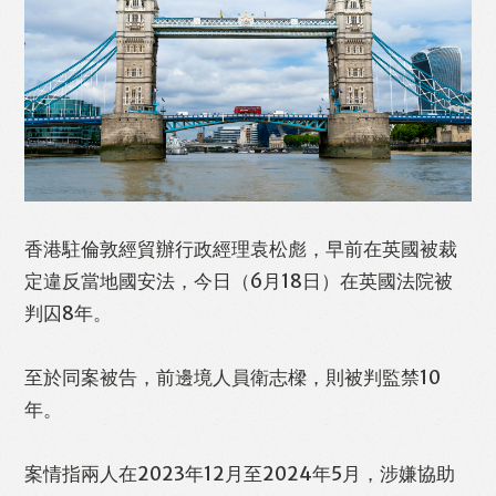
Like
Facebook
Twitter
Line
WhatsApp
Email
Print
香港駐倫敦經貿辦行政經理袁松彪，早前在英國被裁
定違反當地國安法，今日（6月18日）在英國法院被
判囚8年。
至於同案被告，前邊境人員衛志樑，則被判監禁10
年。
案情指兩人在2023年12月至2024年5月，涉嫌協助