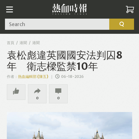
Search
首頁
港聞
港聞
袁松彪違英國國安法判囚8
年 衛志樑監禁10年
作者：
熱血編輯部 (陳五)
06-18-2026
0
0