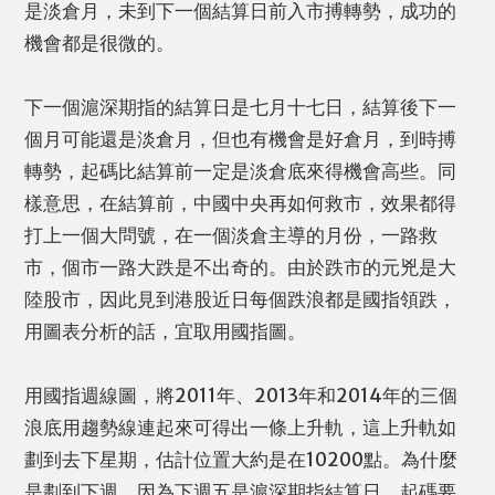
是淡倉月，未到下一個結算日前入市搏轉勢，成功的
機會都是很微的。
下一個滬深期指的結算日是七月十七日，結算後下一
個月可能還是淡倉月，但也有機會是好倉月，到時搏
轉勢，起碼比結算前一定是淡倉底來得機會高些。同
樣意思，在結算前，中國中央再如何救市，效果都得
打上一個大問號，在一個淡倉主導的月份，一路救
市，個市一路大跌是不出奇的。由於跌市的元兇是大
陸股市，因此見到港股近日每個跌浪都是國指領跌，
用圖表分析的話，宜取用國指圖。
用國指週線圖，將2011年、2013年和2014年的三個
浪底用趨勢線連起來可得出一條上升軌，這上升軌如
劃到去下星期，估計位置大約是在10200點。為什麼
是劃到下週，因為下週五是滬深期指結算日，起碼要