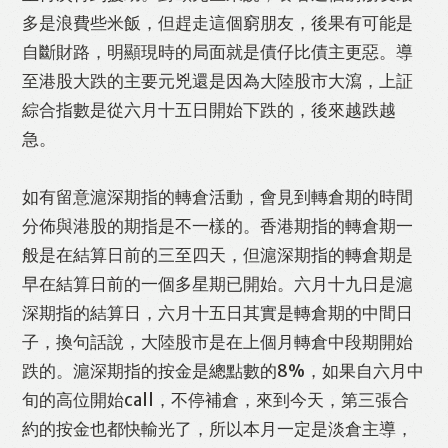
多是浪費些米飯，但趕走這個窮朋友，後果有可能是
自斷財路，明顯現時的局面就是債仔比債主更惡。導
Like
Facebook
Twitter
Line
至港股大跌的主要元兇還是因為大陸股市大瀉，上証
綜合指數是從六月十五日開始下跌的，後來越跌越
急。
WhatsApp
Email
Print
如有留意滬深期指的轉倉活動，會見到轉倉期的時間
分佈與港股的期指是不一樣的。香港期指的轉倉期一
般是在結算日前的三至四天，但滬深期指的轉倉期是
早在結算日前的一個多星期已開始。六月十九日是滬
深期指的結算日，六月十五日其實是轉倉期的中間日
子，換句話說，大陸股市是在上個月轉倉中段期開始
跌的。滬深期指的按金是總點數的8%，如果自六月中
旬的高位開始call，不停補倉，來到今天，第三張合
約的按金也都快輸光了，所以本月一定是淡倉主導，