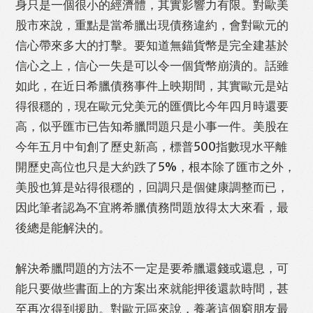
身只是一個很小的經濟體，其實影響力有限。對歐美
股市來說，重點是當希臘出現債務違約，會對歐元的
信心帶來多大的打擊。要知道無錨貨幣是完全建基於
信心之上，信心一失是可以令一個貨幣崩潰的。話雖
如此，在近日希臘債務事件上映期間，其實歐元是站
得很穩的，現在歐元兌美元的匯價比今年四月時還要
高，似乎匯市已告知希臘問題只是小事一件。美股在
今年五月中旬創了歷史新高，標普500指數現水平離
開歷史高位也只是大約跌了5%，根本除了匯市之外，
美股也算是站得很穩的，回調只是個健康調整而已，
因此筆者認為不宜將希臘債務問題放得太大來看，最
後總是能解決的。
解決希臘問題的方法不一定是要希臘還錢或還息，可
能只要做些書面上的方案出來就能押後還款時間，甚
至再次得到援助。對歐元區來說，養著這個窮朋友最