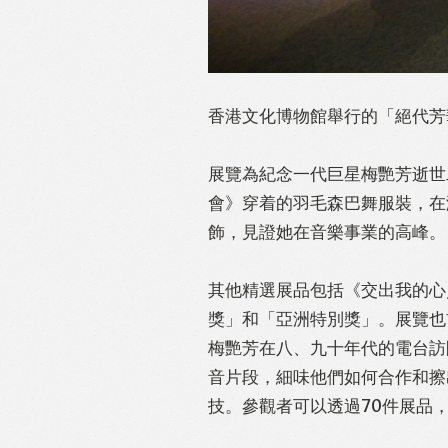
香港文化博物館舉行的「絕代芳
展覽為紀念一代巨星梅艷芳逝世
會》穿着的羽毛森巴舞服裝，在
飾，見證她在音樂事業的高峰。
其他精選展品包括《交出我的心
獎」和「亞洲特別獎」。展覽也
梅艷芳在八、九十年代的電台訪
音片段，細味他們如何合作和擦
技。參觀者可以透過70件展品