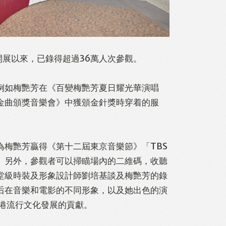
開展以來，已錄得超過36萬人次參觀。
例如梅艷芳在《百變梅艷芳夏日耀光華演唱
金曲頒獎音樂會》中獲頒金針獎時穿着的服
梅艷芳贏得《第十二屆東京音樂節》「TBS
。另外，參觀者可以掃瞄場內的二維碼，收聽
堂級時裝及形象設計師劉培基談及梅艷芳的錄
后在音樂和電影的不同形象，以及她出色的演
港流行文化發展的貢獻。