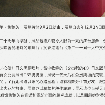
華・梅艷芳」展覽將於9月2日結束，展覽自去年12月24日
二十周年而舉辦，展品包括八套令人眼前一亮的舞台服飾，
演唱會開場時閃耀舞台；於香港電台《第二十一屆十大中文
／心債》日文黑膠唱片，當中收錄的《交出我的心》日文版為
首次公開展出TBS獎獎座，展現一代天后在亞洲樂壇的突破
問，了解她出道以來的心路歷程；還有梅艷芳生前好友、殿
出火花的故事。展覽亦以精華片段作總結，展示這位百變天
，緬懷梅艷芳在音樂和電影方面的超卓成就，以及回顧她對香