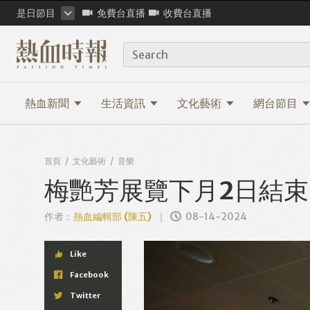
是日節目
免費台直播
收費台直播
Search
熱血新聞
生活資訊
文化藝術
網台節目
首頁
文化藝術
音樂
梅艷芳展覽下月2日結束
作者：
熱血編輯部 (陳五)
08-14-2024
Like
Facebook
Twitter