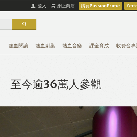
登入
網上商店
購買PassionPrime
Zei
熱血閱讀
熱血劇集
熱血音樂
課金育成
收費台專
 至今逾36萬人參觀