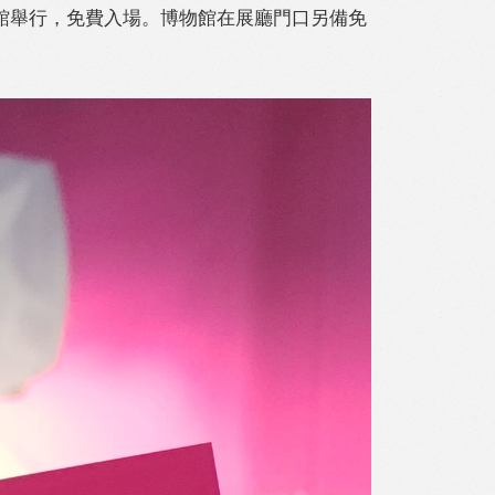
館舉行，免費入場。博物館在展廳門口另備免
l
Print