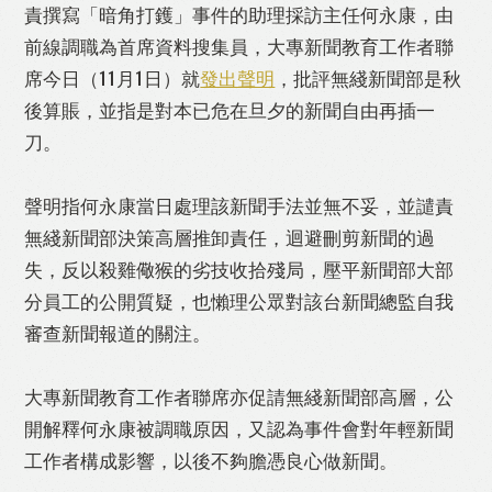
責撰寫「暗角打鑊」事件的助理採訪主任何永康，由
前線調職為首席資料搜集員，大專新聞教育工作者聯
席今日（11月1日）就
發出聲明
，批評無綫新聞部是秋
後算賬，並指是對本已危在旦夕的新聞自由再插一
Like
Facebook
Twitter
Line
刀。
聲明指何永康當日處理該新聞手法並無不妥，並譴責
WhatsApp
Email
Print
無綫新聞部決策高層推卸責任，迴避刪剪新聞的過
失，反以殺雞儆猴的劣技收拾殘局，壓平新聞部大部
分員工的公開質疑，也懶理公眾對該台新聞總監自我
審查新聞報道的關注。
大專新聞教育工作者聯席亦促請無綫新聞部高層，公
開解釋何永康被調職原因，又認為事件會對年輕新聞
工作者構成影響，以後不夠膽憑良心做新聞。