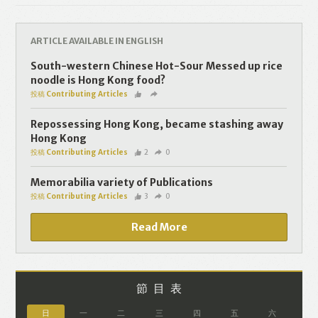
Like
Facebook
Twitter
Line
ARTICLE AVAILABLE IN ENGLISH
WhatsApp
Email
South-western Chinese Hot-Sour Messed up rice
noodle is Hong Kong food?
投稿 Contributing Articles
Repossessing Hong Kong, became stashing away
Hong Kong
投稿 Contributing Articles
2
0
Memorabilia variety of Publications
投稿 Contributing Articles
3
0
Read More
節目表
日
一
二
三
四
五
六