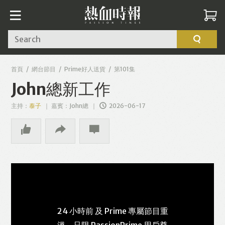
Search
首頁
網台節目
Prime好人送貨
第101集
John總新工作
主持：
泰子
嘉賓：John總
2026-06-17
24 小時前 及 Prime 專屬節目重
溫，只限 PassionPrime 用戶尊