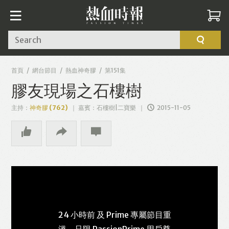
Search
首頁
網台節目
熱血神奇膠
第151集
膠友現場之石樓樹
主持：
神奇膠 (762)
嘉賓：石樓樹|二寶樂
2015-11-05
24 小時前 及 Prime 專屬節目重
溫，只限 PassionPrime 用戶尊