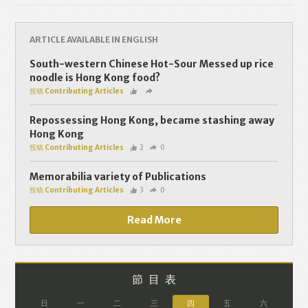
ARTICLE AVAILABLE IN ENGLISH
South-western Chinese Hot-Sour Messed up rice
noodle is Hong Kong food?
Like
Facebook
Twitter
Line
投稿 Contributing Articles
Repossessing Hong Kong, became stashing away
WhatsApp
Email
Hong Kong
投稿 Contributing Articles
2
0
Memorabilia variety of Publications
投稿 Contributing Articles
3
0
Read More
節目表
日
一
二
三
四
五
六