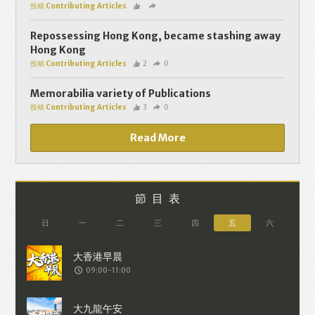
投稿 Contributing Articles
Repossessing Hong Kong, became stashing away
Hong Kong
投稿 Contributing Articles
2
0
Memorabilia variety of Publications
投稿 Contributing Articles
3
0
Read More
節目表
日
一
二
三
四
五
六
09:00-11:00