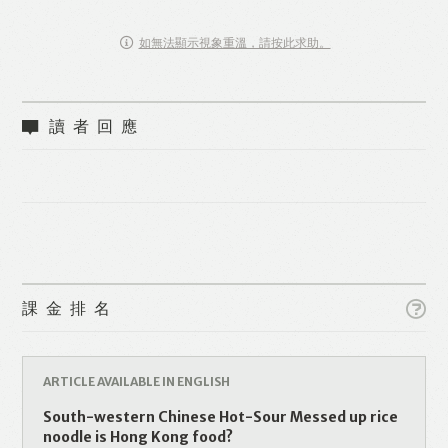
如無法顯示視象重溫，請按此求助。
讀者回應
Like
Facebook
Twitter
Line
課金排名
WhatsApp
Email
ARTICLE AVAILABLE IN ENGLISH
South-western Chinese Hot-Sour Messed up rice
noodle is Hong Kong food?