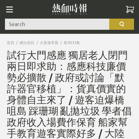
Search
首頁
網台節目
大香港早晨
第3033集
試行大門感應 獨居老人閉門
兩日即求助：感應科技廉價
勢必擴散 / 政府或討論「默
許器官移植」：貨真價實的
身體自主來了 / 遊客迫爆橋
咀島 踩珊瑚 亂拋垃圾 學者倡
政府收入場費作保育 船家幫
手教育遊客實際好多 / 大陸