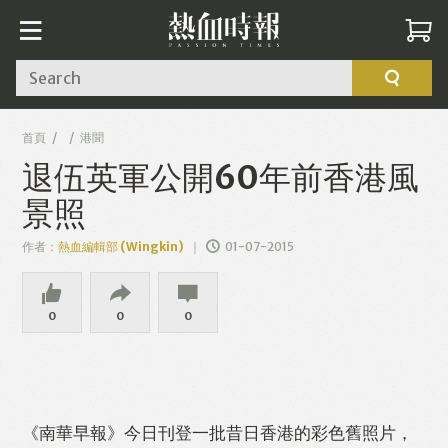
Search
首頁
港聞
退伍英軍公開60年前香港風
景照
作者：
熱血編輯部 (Wingkin)
01-07-2015
0
0
0
《南華早報》今日刊登一批昔日香港的彩色舊照片，