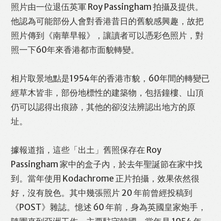
照片由一位退伍英軍 Roy Passingham 拍攝及提供。
他認為可能部份人會對香港昔日的舊貌感興趣，故把
照片傳到《南華早報》，讓讀者可以憑彩色照片，對
照一下60年來香港都市面貌轉變。
相片取景地點是1954年的香港市貌，60年間的轉變已
經草木皆非，部份地標性的建築物，包括鐘樓、山頂
仍可以認得出痕跡，其他的卻沒法辨認出地方的原
址。
Like
Facebook
Twitter
Line
據報道指，這些「出土」舊照保存在 Roy
WhatsApp
Email
Print
Passingham 家中的盒子內，於去年聖誕節在家中找
到。當年使用 Kodachrome 正片拍攝，效果依然很
好，沒有脫色。其中幾張照片 20 年前曾經投稿到
《POST》雜誌。憶述 60 年前，身為英國皇家炮手，