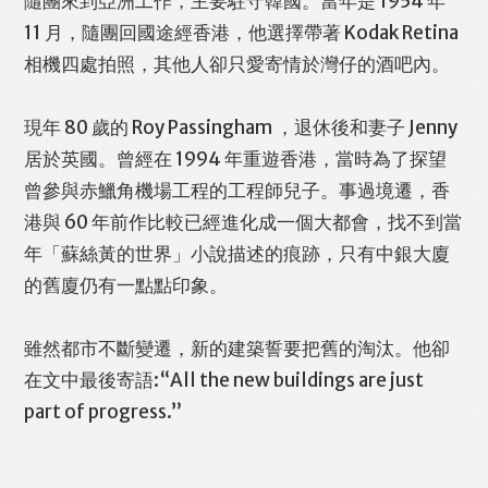
隨團來到亞洲工作，主要駐守韓國。當年是 1954 年
11 月，隨團回國途經香港，他選擇帶著 Kodak Retina
相機四處拍照，其他人卻只愛寄情於灣仔的酒吧內。
現年 80 歲的 Roy Passingham ，退休後和妻子 Jenny
居於英國。曾經在 1994 年重遊香港，當時為了探望
曾參與赤鱲角機場工程的工程師兒子。事過境遷，香
港與 60 年前作比較已經進化成一個大都會，找不到當
年「蘇絲黃的世界」小說描述的痕跡，只有中銀大廈
的舊廈仍有一點點印象。
雖然都市不斷變遷，新的建築誓要把舊的淘汰。他卻
在文中最後寄語:“All the new buildings are just
part of progress.”