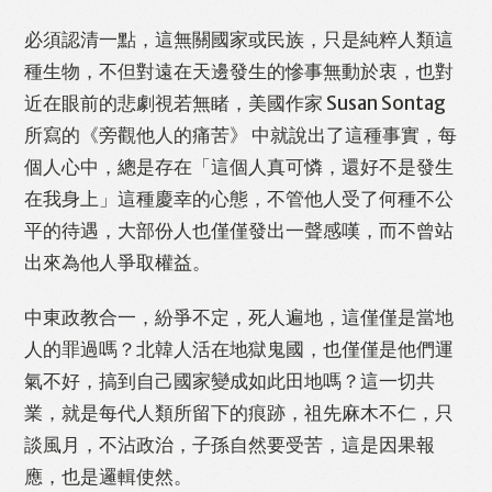
WhatsApp
Email
Print
必須認清一點，這無關國家或民族，只是純粹人類這
種生物，不但對遠在天邊發生的慘事無動於衷，也對
近在眼前的悲劇視若無睹，美國作家 Susan Sontag
所寫的《旁觀他人的痛苦》 中就說出了這種事實，每
個人心中，總是存在「這個人真可憐，還好不是發生
在我身上」這種慶幸的心態，不管他人受了何種不公
平的待遇，大部份人也僅僅發出一聲感嘆，而不曾站
出來為他人爭取權益。
中東政教合一，紛爭不定，死人遍地，這僅僅是當地
人的罪過嗎？北韓人活在地獄鬼國，也僅僅是他們運
氣不好，搞到自己國家變成如此田地嗎？這一切共
業，就是每代人類所留下的痕跡，祖先麻木不仁，只
談風月，不沾政治，子孫自然要受苦，這是因果報
應，也是邏輯使然。