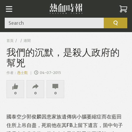
Search
首頁
港聞
我們的沉默，是殺人政府的
幫兇
作者：
愚士觀
04-07-2015
0
0
0
國泰空少郭俊麟因患家族遺傳病小腦萎縮症而在藍田
住所上吊自盡，死前他在其FB上留下遺言，箇中句子