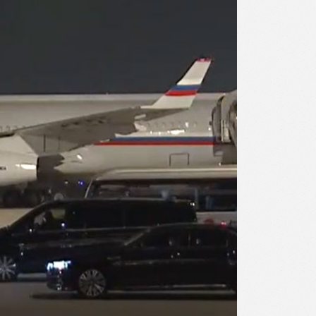
l
Print