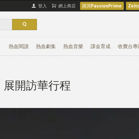
登入
網上商店
購買PassionPrime
Zei
熱血閱讀
熱血劇集
熱血音樂
課金育成
收費台專
 展開訪華行程