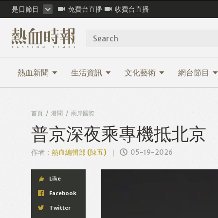
是日節目
免費台直播
收費台直播
Search
熱血新聞
生活資訊
文化藝術
網台節目
首頁
港聞
兩岸國際
普京深夜乘專機抵北京
作者：
熱血編輯部 (陳五)
05-19-2026
Like
Facebook
Twitter