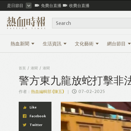
是日節目
免費台直播
收費台直播
Search
熱血新聞
生活資訊
文化藝術
網台節目
首頁
港聞
港聞
警方東九龍放蛇打擊非
作者：
熱血編輯部 (陳五)
07-02-2025
Like
Facebook
Twitter