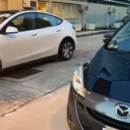
acebook
Twitter
Line
WhatsApp
Emai