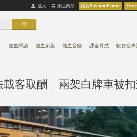
登入
網上商店
購買PassionPrime
Zei
熱血閱讀
熱血劇集
熱血音樂
課金育成
收費台專
法載客取酬 兩架白牌車被扣