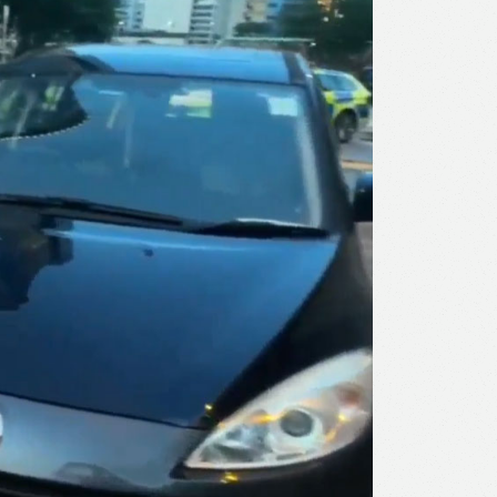
l
Print