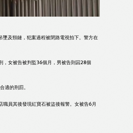
、吊墜及頸鏈，犯案過程被閉路電視拍下。警方在
刑，女被告被判監36個月，男被告則囚28個
合適的刑罰。
店職員其後發現紅寶石被盜後報警。女被告6月