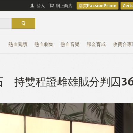
登入
網上商店
購買PassionPrime
Zei
熱血閱讀
熱血劇集
熱血音樂
課金育成
收費台專
 持雙程證雌雄賊分判囚36