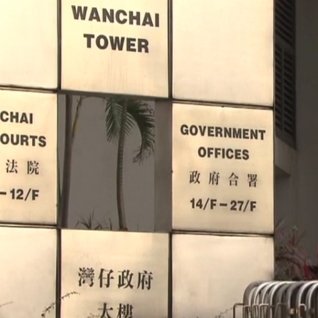
acebook
Twitter
Line
WhatsApp
Emai