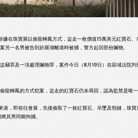
涉嫌在珠寶展以偷龍轉鳳方式，盜走一枚價值15萬美元紅寶石
案另一名男被告則於羅湖離港時被捕，警方起回部份贓物。
盜竊罪及一項處理贓物罪，案件今日（8月19日）在區域法院判
偷龍轉鳳的方式犯案，盜走的紅寶石仍未尋回，認為監禁是唯一
證來港，即前往會展，先後偷取了一枚紅寶石、吊墜及頸鏈，珠寶
湖將其男同鄉拘捕。