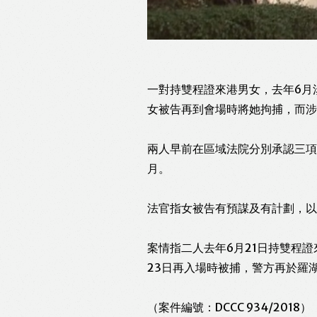
一對持雙程證來港男女，去年6月
女被告再到會場時將她拘捕，而涉
兩人早前在區域法院分別承認三項
月。
法官指女被告有預謀及有計劃，以
案情指二人去年6月21日持雙程
23日再入場時被捕，警方再於羅
（案件編號：DCCC 934/2018）