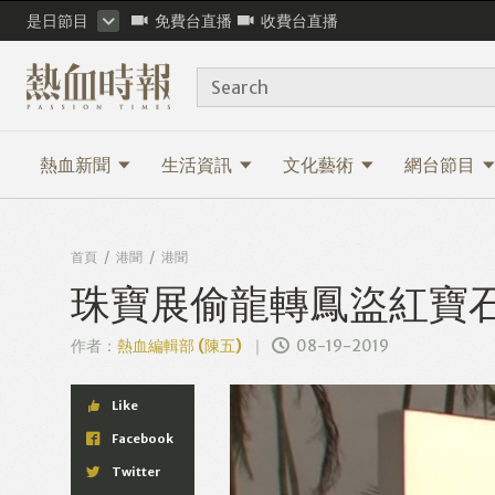
是日節目
免費台直播
收費台直播
Search
熱血新聞
生活資訊
文化藝術
網台節目
首頁
港聞
港聞
珠寶展偷龍轉鳳盜紅寶石
作者：
熱血編輯部 (陳五)
08-19-2019
Like
Facebook
Twitter