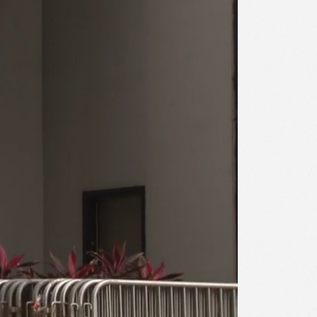
l
Print