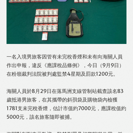
Like
Facebook
Twitter
Line
WhatsApp
Email
Print
​一名入境男旅客因管有未完稅香煙和未有向海關人員
作出申報，違反《應課稅品條例》，今日（9月9日）
在粉嶺裁判法院被判處監禁4星期及罰款1200元。
海關人員於8月29日在落馬洲支線管制站截查該名83
歲抵港男旅客，在其攜帶的斜孭袋及購物袋內檢獲
1781支未完稅香煙，估計市值約7000元，應課稅值約
5000元，該名旅客隨即被捕。