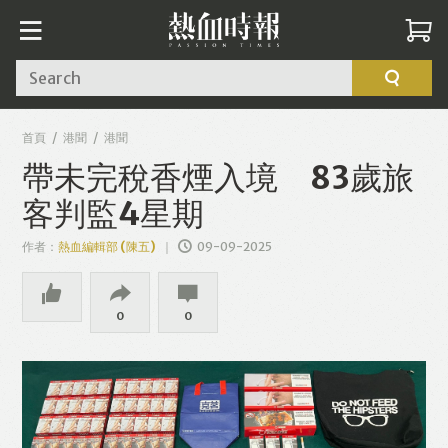
Search
首頁
港聞
港聞
帶未完稅香煙入境 83歲旅
客判監4星期
作者：
熱血編輯部 (陳五)
09-09-2025
0
0