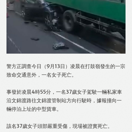
Like
Facebook
Twitter
Line
WhatsApp
Email
Print
警方正調查今日（9月13日）凌晨在打鼓嶺發生的一宗
致命交通意外，一名女子死亡。
事發於凌晨4時55分，一名37歲女子駕駛一輛私家車
沿文錦渡路往文錦渡管制站方向行駛時，據報撞向一
輛停泊上址的中型貨車。
該名37歲女子頭部嚴重受傷，現場被證實死亡。