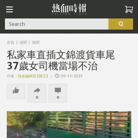
Search
首頁
港聞
港聞
私家車直插文錦渡貨車尾
37歲女司機當場不治
作者：
熱血編輯部 (陳五)
09-13-2025
0
0