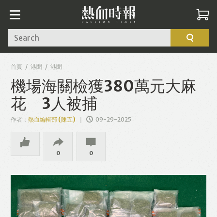
Search
首頁
港聞
港聞
機場海關檢獲380萬元大麻
花 3人被捕
作者：
熱血編輯部 (陳五)
09-29-2025
0
0