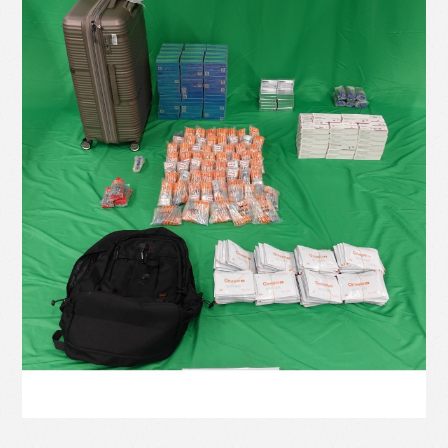
Like
Facebook
Twitter
Line
WhatsApp
Email
Print