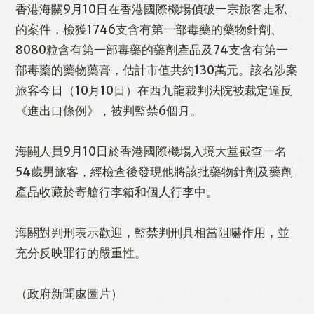
香港海關9月10日在香港國際機場偵破一宗旅客走私
的案件，檢獲1746支含有第一部毒藥的藥物針劑、
8080粒含有第一部毒藥的藥劑產品及74支含有第一
部毒藥的藥物藥膏，估計市值共約130萬元。該名涉案
旅客今日（10月10日）在西九龍裁判法院被裁定違反
《進出口條例》，被判監禁6個月。
海關人員9月10日於香港國際機場入境大堂截查一名
54歲男旅客，經檢查後發現他將該批藥物針劑及藥劑
產品收藏於寄艙行李箱和個人行李中。
海關對判刑表示歡迎，監禁判刑具相當阻嚇作用，並
充分反映罪行的嚴重性。
（政府新聞處圖片）