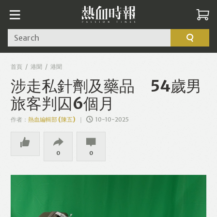
Search
首頁
港聞
港聞
涉走私針劑及藥品 54歲男
旅客判囚6個月
作者：
熱血編輯部 (陳五)
10-10-2025
0
0