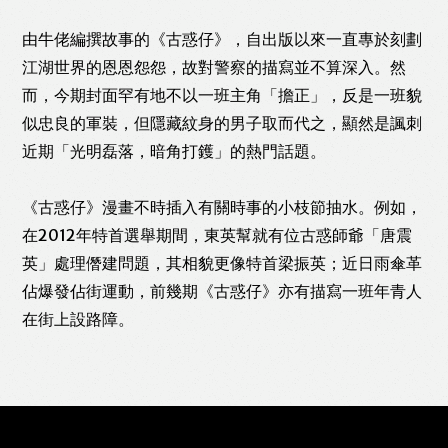
由牛佬編撰故事的《古惑仔》，自出版以來一直專於刻劃
WhatsApp
Email
Print
江湖世界的恩恩怨怨，故對警察的描寫並不算深入。然
而，今期封面罕有地不以一班主角「擔正」，反是一班貌
似忠良的軍裝，但隱藏紋身的男子取而代之，顯然是諷刺
近期「光明磊落，暗角打鑊」的熱門話題。
《古惑仔》漫畫不時插入有關時事的小枝節抽水。例如，
在2012年特首選舉期間，東英幫就有位古惑師爺「唐震
英」處理僭建問題，其相貌更像特首梁振英；近日雨傘革
佔爆發佔街運動，前幾期《古惑仔》亦有描寫一班年青人
在街上設路障。