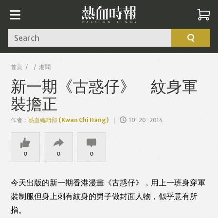
Search
首頁
港聞
新一期《古惑仔》 紋身軍
裝擔正
作者：
熱血編輯部 (Kwan Chi Hang)
10-20-2014
0
0
0
今天出版的新一期香港漫畫《古惑仔》，用上一班身穿軍
裝制服但身上刺有紋身的男子做封面人物，似乎意有所
Like
Facebook
Twitter
Line
指。