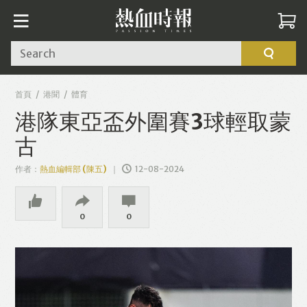
Search
首頁
港聞
體育
港隊東亞盃外圍賽3球輕取蒙
古
作者：
熱血編輯部 (陳五)
12-08-2024
0
0