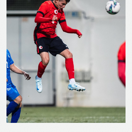
Like
Facebook
Twitter
Line
WhatsApp
Email
Print