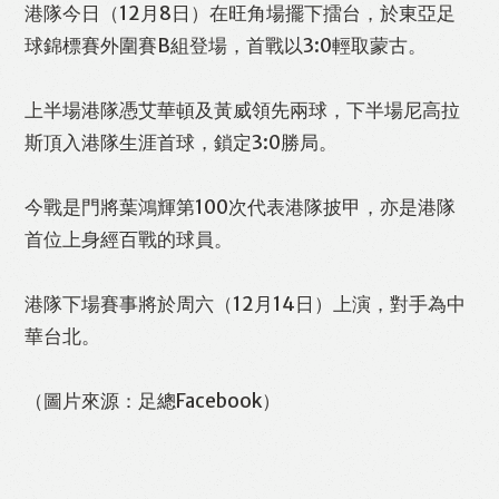
港隊今日（12月8日）在旺角場擺下擂台，於東亞足
球錦標賽外圍賽B組登場，首戰以3:0輕取蒙古。
上半場港隊憑艾華頓及黃威領先兩球，下半場尼高拉
斯頂入港隊生涯首球，鎖定3:0勝局。
今戰是門將葉鴻輝第100次代表港隊披甲，亦是港隊
首位上身經百戰的球員。
港隊下場賽事將於周六（12月14日）上演，對手為中
華台北。
（圖片來源：足總Facebook）