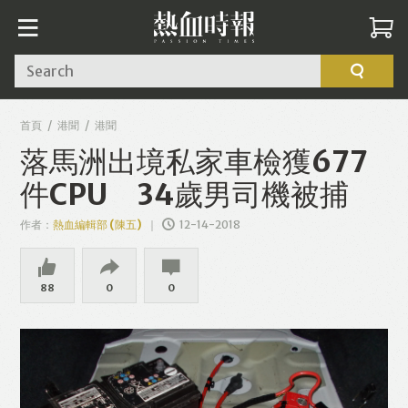
Search
首頁
港聞
港聞
落馬洲出境私家車檢獲677
件CPU 34歲男司機被捕
作者：
熱血編輯部 (陳五)
12-14-2018
88
0
0