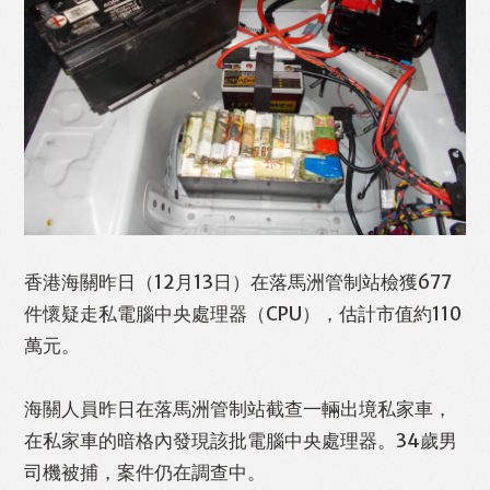
Like
Facebook
Twitter
Line
香港海關昨日（12月13日）在落馬洲管制站檢獲677
件懷疑走私電腦中央處理器（CPU），估計市值約110
WhatsApp
Email
Print
萬元。
海關人員昨日在落馬洲管制站截查一輛出境私家車，
在私家車的暗格內發現該批電腦中央處理器。34歲男
司機被捕，案件仍在調查中。