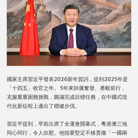
Like
Facebook
Twitter
Line
國家主席習近平發表2026新年賀詞，提到2025年是
「十四五」收官之年。 5年來踔厲奮發、勇毅前行，
WhatsApp
Email
Print
克服重重困難挑戰，圓滿完成目標任務，在中國式現
代化新征程上邁出了穩健步伐。
習近平提到，早前出席了全運會開幕式，粵港澳三地
同心同行，令人欣慰。他指要堅定不移貫徹「一國兩