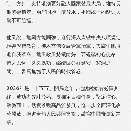
制」方針，支持港澳更好融入國家發展大局，維持長
期繁榮穩定。兩岸同胞血濃於水，祖國統一的歷史大
勢不可阻擋。
他又說，黨興方能國強，進行深入貫徹中央八項規定
精神學習教育，徙木立信從嚴管黨治黨，去腐生肌推
進自我革命，黨風政風持續向好。要砥礪初心使命，
持之以恆、久久為功，繼續回答好延安「窯洞之
問」，書寫無愧于人民的時代答卷。
2026年是「十五五」開局之年，他說銳始者必圖其
終，成功者先計於始。要錨定目標任務，堅定信心、
乘勢而上，紮實推動高品質發展，進一步全面深化改
革開放，推進全體人民共同富裕，續寫中國奇蹟新篇
章。