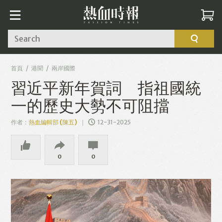
Search
首頁
港聞
兩岸國際
習近平新年賀詞 指祖國統
一的歷史大勢不可阻擋
作者：
熱血編輯部 (陳五)
12-31-2025
0
0