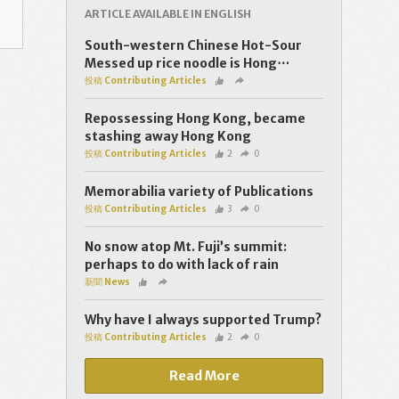
ARTICLE AVAILABLE IN ENGLISH
South-western Chinese Hot-Sour
Messed up rice noodle is Hong⋯
投稿 Contributing Articles
Repossessing Hong Kong, became
stashing away Hong Kong
投稿 Contributing Articles
2
0
Memorabilia variety of Publications
投稿 Contributing Articles
3
0
No snow atop Mt. Fuji’s summit:
perhaps to do with lack of rain
新聞 News
Why have I always supported Trump?
投稿 Contributing Articles
2
0
Read More