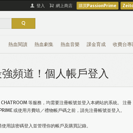
登入
網上商店
購買PassionPrime
Zei
熱血閱讀
熱血劇集
熱血音樂
課金育成
收費台專
熱血最強頻道！個人帳戶登入
或使用 CHATROOM 等服務，均需要注冊帳號並登入本網站的系統。 注冊
ONPRIME 或使用月費咭／禮物帳戶碼之前，請先注冊帳號並登入。
請使用該密碼登入並管理你的帳戶及購買記錄。