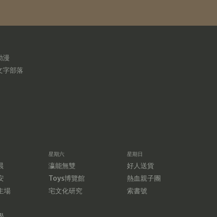
動漫
文字部落
星期六
星期日
晨
瀛能無雙
好人送貨
安
Toys博覽館
熱血親子團
主場
宅文化研究
索書號
學