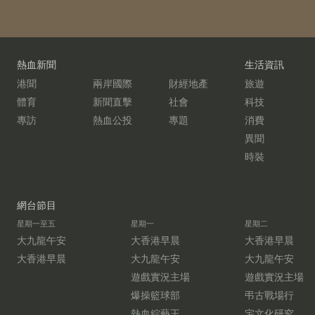
熱血新聞
生活資訊
港聞
兩岸國際
財經地產
旅遊
體育
新聞直擊
社會
科技
專訪
熱血公投
專題
消費
異聞
時裝
網台節目
星期一至五
星期一
星期二
大九龍午安
大香港早晨
大香港早晨
大香港早晨
大九龍午安
大九龍午安
遊戲實況主場
遊戲實況主場
爆操籃球部
弔古戰場行
熱血綜藝王
宅文化研究