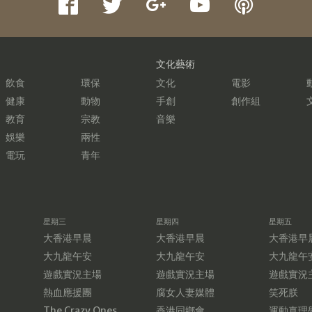
文化藝術
飲食
環保
文化
電影
健康
動物
手創
創作組
教育
宗教
音樂
娛樂
兩性
電玩
青年
星期三
星期四
星期五
大香港早晨
大香港早晨
大香港早
大九龍午安
大九龍午安
大九龍午
遊戲實況主場
遊戲實況主場
遊戲實況
熱血應援團
腐女人妻媒體
笑死朕
The Crazy Ones
香港同鄉會
運動真理