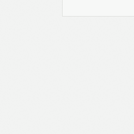
報Prime」的用戶帳號將
報保留隨時增減本付費服
內容之增減，恕不另行通
公司取得的資料結合，但
司。 個人資料將用於提
聯絡你或進行不記名的 
途為法例容許或屬法例規
途。如果決定提供個人資
會根據用戶提供的個人資
送目標廣告。不會因為你
何用戶的個人資料。 但
有可能假設你符合該廣告
PAYPAL），收集交
物品或內容）。