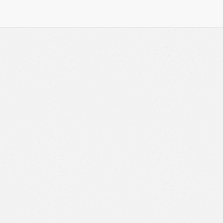
與 Zeiton 系統結合，並共享所需要的用戶資料。 熱血時
務內容的權利，包括但不限於漫畫、節目、小說等欄目及
知。 熱血時報可以將你的個人資料與從商業夥伴或其他
不會出租、出售、或透露你的個人資料予他人或非附屬公
供更適合你的廣告及網頁內容、評估與改善我們的服務、
究調查。所得資料亦只會用於所述指定用途。除非所作用
定，否則未經你事先同意，你的個人資料不會作其他用
料，即表示您同意我們將該資料傳送並儲存。 熱血時報
料（如符合廣告客戶製定的廣告目標人士的標準），而發
與廣告作出互動或觀看一個目標廣告而向廣告客戶提供任
如果你觀看或與該廣告作出互動，則表示你同意廣告客戶
目標客戶群的標準。熱血時報並會根據你在交易平台（如
易資料（例如出價、購買、出售、問答、爭執或與帳戶相關的