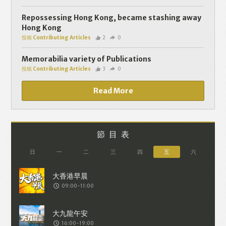
個人資料將用於提供更適合你的廣告及網
頁內容、評估與改善我們的服務、聯絡你
Repossessing Hong Kong, became stashing away
Hong Kong
或進行不記名的 究調查。所得資料亦只會
投稿 Contributing Articles
2
0
用於所述指定用途。除非所作用途為法例
容許或屬法例規定，否則未經你事先同
Memorabilia variety of Publications
投稿 Contributing Articles
3
0
意，你的個人資料不會作其他用途。如果
決定提供個人資料，即表示您同意我們將
Read More
該資料傳送並儲存。 熱血時報會根據用戶
提供的個人資料（如符合廣告客戶製定的
廣告目標人士的標準），而發送目標廣
節目表
告。不會因為你與廣告作出互動或觀看一
日
一
二
三
四
五
六
個目標廣告而向廣告客戶提供任何用戶的
個人資料。 但如果你觀看或與該廣告作出
09:00-11:00
互動，則表示你同意廣告客戶有可能假設
你符合該廣告目標客戶群的標準。熱血時
報並會根據你在交易平台（如PAYPAL），
16:00-19:00