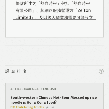
條款所述之「熱血時報」包括「熱血時報
有限公司」、其網絡服務營運方「Zeiton
Limited」、及以後因應業務需要可能設立
的其他機構/公司，此名單會在本頁更新。
熱血時報用戶所提供的個人資料，全屬自
願性質。我們收集的個人資料包括姓名、
電話號碼、電郵地址等。「熱血時報
Prime」的用戶帳號將與 Zeiton 系統結
合，並共享所需要的用戶資料。 熱血時報
Like
Facebook
Twitter
Line
保留隨時增減本付費服務內容的權利，包
課金排名
括但不限於漫畫、節目、小說等欄目及內
容之增減，恕不另行通知。 熱血時報可以
WhatsApp
Email
Print
將你的個人資料與從商業夥伴或其他公司
ARTICLE AVAILABLE IN ENGLISH
取得的資料結合，但不會出租、出售、或
South-western Chinese Hot-Sour Messed up rice
透露你的個人資料予他人或非附屬公司。
noodle is Hong Kong food?
投稿 Contributing Articles