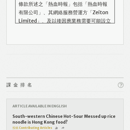
條款所述之「熱血時報」包括「熱血時報
有限公司」、其網絡服務營運方「Zeiton
Limited」、及以後因應業務需要可能設立
的其他機構/公司，此名單會在本頁更新。
熱血時報用戶所提供的個人資料，全屬自
願性質。我們收集的個人資料包括姓名、
電話號碼、電郵地址等。「熱血時報
Prime」的用戶帳號將與 Zeiton 系統結
合，並共享所需要的用戶資料。 熱血時報
Like
Facebook
Twitter
Line
保留隨時增減本付費服務內容的權利，包
課金排名
括但不限於漫畫、節目、小說等欄目及內
容之增減，恕不另行通知。 熱血時報可以
WhatsApp
Email
Print
將你的個人資料與從商業夥伴或其他公司
ARTICLE AVAILABLE IN ENGLISH
取得的資料結合，但不會出租、出售、或
South-western Chinese Hot-Sour Messed up rice
透露你的個人資料予他人或非附屬公司。
noodle is Hong Kong food?
投稿 Contributing Articles