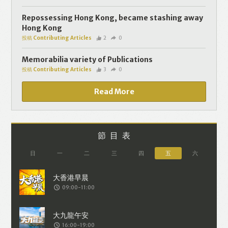
個人資料將用於提供更適合你的廣告及網
頁內容、評估與改善我們的服務、聯絡你
Repossessing Hong Kong, became stashing away
Hong Kong
或進行不記名的 究調查。所得資料亦只會
投稿 Contributing Articles
2
0
用於所述指定用途。除非所作用途為法例
容許或屬法例規定，否則未經你事先同
Memorabilia variety of Publications
投稿 Contributing Articles
3
0
意，你的個人資料不會作其他用途。如果
決定提供個人資料，即表示您同意我們將
Read More
該資料傳送並儲存。 熱血時報會根據用戶
提供的個人資料（如符合廣告客戶製定的
廣告目標人士的標準），而發送目標廣
節目表
告。不會因為你與廣告作出互動或觀看一
日
一
二
三
四
五
六
個目標廣告而向廣告客戶提供任何用戶的
個人資料。 但如果你觀看或與該廣告作出
09:00-11:00
互動，則表示你同意廣告客戶有可能假設
你符合該廣告目標客戶群的標準。熱血時
報並會根據你在交易平台（如PAYPAL），
16:00-19:00