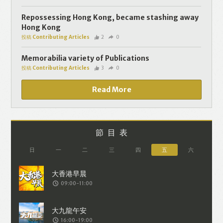
個人資料將用於提供更適合你的廣告及網
頁內容、評估與改善我們的服務、聯絡你
Repossessing Hong Kong, became stashing away
Hong Kong
或進行不記名的 究調查。所得資料亦只會
投稿 Contributing Articles
2
0
用於所述指定用途。除非所作用途為法例
容許或屬法例規定，否則未經你事先同
Memorabilia variety of Publications
投稿 Contributing Articles
3
0
意，你的個人資料不會作其他用途。如果
決定提供個人資料，即表示您同意我們將
Read More
該資料傳送並儲存。 熱血時報會根據用戶
提供的個人資料（如符合廣告客戶製定的
廣告目標人士的標準），而發送目標廣
節目表
告。不會因為你與廣告作出互動或觀看一
日
一
二
三
四
五
六
個目標廣告而向廣告客戶提供任何用戶的
個人資料。 但如果你觀看或與該廣告作出
09:00-11:00
互動，則表示你同意廣告客戶有可能假設
你符合該廣告目標客戶群的標準。熱血時
報並會根據你在交易平台（如PAYPAL），
16:00-19:00