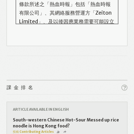
條款所述之「熱血時報」包括「熱血時報
有限公司」、其網絡服務營運方「Zeiton
Limited」、及以後因應業務需要可能設立
的其他機構/公司，此名單會在本頁更新。
熱血時報用戶所提供的個人資料，全屬自
願性質。我們收集的個人資料包括姓名、
電話號碼、電郵地址等。「熱血時報
Prime」的用戶帳號將與 Zeiton 系統結
合，並共享所需要的用戶資料。 熱血時報
Like
Facebook
Twitter
Line
保留隨時增減本付費服務內容的權利，包
課金排名
括但不限於漫畫、節目、小說等欄目及內
容之增減，恕不另行通知。 熱血時報可以
WhatsApp
Email
Print
將你的個人資料與從商業夥伴或其他公司
ARTICLE AVAILABLE IN ENGLISH
取得的資料結合，但不會出租、出售、或
South-western Chinese Hot-Sour Messed up rice
透露你的個人資料予他人或非附屬公司。
noodle is Hong Kong food?
投稿 Contributing Articles