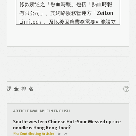
條款所述之「熱血時報」包括「熱血時報
有限公司」、其網絡服務營運方「Zeiton
Limited」、及以後因應業務需要可能設立
的其他機構/公司，此名單會在本頁更新。
熱血時報用戶所提供的個人資料，全屬自
願性質。我們收集的個人資料包括姓名、
電話號碼、電郵地址等。「熱血時報
Prime」的用戶帳號將與 Zeiton 系統結
合，並共享所需要的用戶資料。 熱血時報
Like
Facebook
Twitter
Line
保留隨時增減本付費服務內容的權利，包
課金排名
括但不限於漫畫、節目、小說等欄目及內
容之增減，恕不另行通知。 熱血時報可以
WhatsApp
Email
Print
將你的個人資料與從商業夥伴或其他公司
ARTICLE AVAILABLE IN ENGLISH
取得的資料結合，但不會出租、出售、或
South-western Chinese Hot-Sour Messed up rice
透露你的個人資料予他人或非附屬公司。
noodle is Hong Kong food?
投稿 Contributing Articles