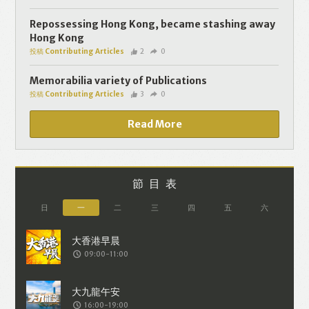
個人資料將用於提供更適合你的廣告及網
頁內容、評估與改善我們的服務、聯絡你
Repossessing Hong Kong, became stashing away
Hong Kong
或進行不記名的 究調查。所得資料亦只會
投稿 Contributing Articles
2
0
用於所述指定用途。除非所作用途為法例
容許或屬法例規定，否則未經你事先同
Memorabilia variety of Publications
投稿 Contributing Articles
3
0
意，你的個人資料不會作其他用途。如果
決定提供個人資料，即表示您同意我們將
Read More
該資料傳送並儲存。 熱血時報會根據用戶
提供的個人資料（如符合廣告客戶製定的
廣告目標人士的標準），而發送目標廣
節目表
告。不會因為你與廣告作出互動或觀看一
日
一
二
三
四
五
六
個目標廣告而向廣告客戶提供任何用戶的
個人資料。 但如果你觀看或與該廣告作出
09:00-11:00
互動，則表示你同意廣告客戶有可能假設
你符合該廣告目標客戶群的標準。熱血時
報並會根據你在交易平台（如PAYPAL），
16:00-19:00