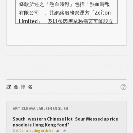
條款所述之「熱血時報」包括「熱血時報
有限公司」、其網絡服務營運方「Zeiton
Limited」、及以後因應業務需要可能設立
的其他機構/公司，此名單會在本頁更新。
熱血時報用戶所提供的個人資料，全屬自
願性質。我們收集的個人資料包括姓名、
Like
Facebook
Twitter
Line
電話號碼、電郵地址等。「熱血時報
Prime」的用戶帳號將與 Zeiton 系統結
WhatsApp
Email
Print
合，並共享所需要的用戶資料。 熱血時報
保留隨時增減本付費服務內容的權利，包
課金排名
括但不限於漫畫、節目、小說等欄目及內
容之增減，恕不另行通知。 熱血時報可以
將你的個人資料與從商業夥伴或其他公司
ARTICLE AVAILABLE IN ENGLISH
取得的資料結合，但不會出租、出售、或
South-western Chinese Hot-Sour Messed up rice
透露你的個人資料予他人或非附屬公司。
noodle is Hong Kong food?
投稿 Contributing Articles