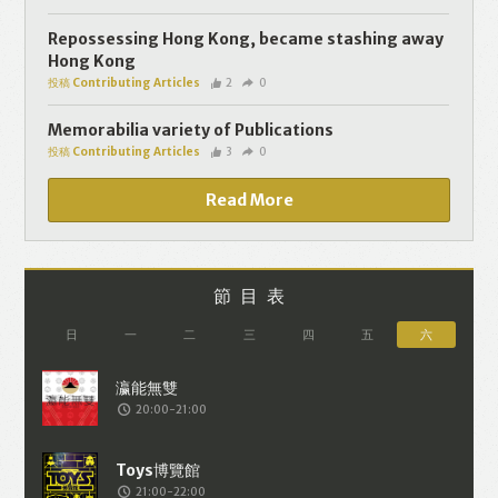
個人資料將用於提供更適合你的廣告及網
頁內容、評估與改善我們的服務、聯絡你
Repossessing Hong Kong, became stashing away
Hong Kong
或進行不記名的 究調查。所得資料亦只會
投稿 Contributing Articles
2
0
用於所述指定用途。除非所作用途為法例
容許或屬法例規定，否則未經你事先同
Memorabilia variety of Publications
投稿 Contributing Articles
3
0
意，你的個人資料不會作其他用途。如果
決定提供個人資料，即表示您同意我們將
Read More
該資料傳送並儲存。 熱血時報會根據用戶
提供的個人資料（如符合廣告客戶製定的
廣告目標人士的標準），而發送目標廣
節目表
告。不會因為你與廣告作出互動或觀看一
日
一
二
三
四
五
六
個目標廣告而向廣告客戶提供任何用戶的
個人資料。 但如果你觀看或與該廣告作出
20:00-21:00
互動，則表示你同意廣告客戶有可能假設
你符合該廣告目標客戶群的標準。熱血時
報並會根據你在交易平台（如PAYPAL），
21:00-22:00