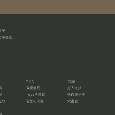
動漫
文字部落
星期六
星期日
晨
瀛能無雙
好人送貨
安
Toys博覽館
熱血親子團
主場
宅文化研究
索書號
學