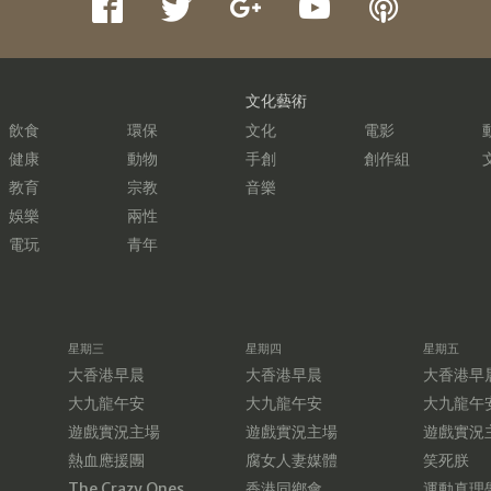
文化藝術
飲食
環保
文化
電影
健康
動物
手創
創作組
教育
宗教
音樂
娛樂
兩性
電玩
青年
星期三
星期四
星期五
大香港早晨
大香港早晨
大香港早
大九龍午安
大九龍午安
大九龍午
遊戲實況主場
遊戲實況主場
遊戲實況
熱血應援團
腐女人妻媒體
笑死朕
The Crazy Ones
香港同鄉會
運動真理