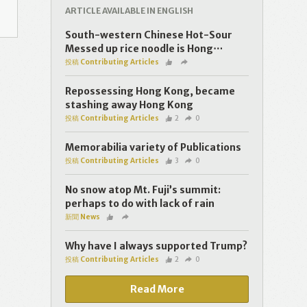
ARTICLE AVAILABLE IN ENGLISH
South-western Chinese Hot-Sour
Messed up rice noodle is Hong⋯
投稿 Contributing Articles
Repossessing Hong Kong, became
stashing away Hong Kong
投稿 Contributing Articles
2
0
Memorabilia variety of Publications
投稿 Contributing Articles
3
0
No snow atop Mt. Fuji’s summit:
perhaps to do with lack of rain
新聞 News
Why have I always supported Trump?
投稿 Contributing Articles
2
0
Read More