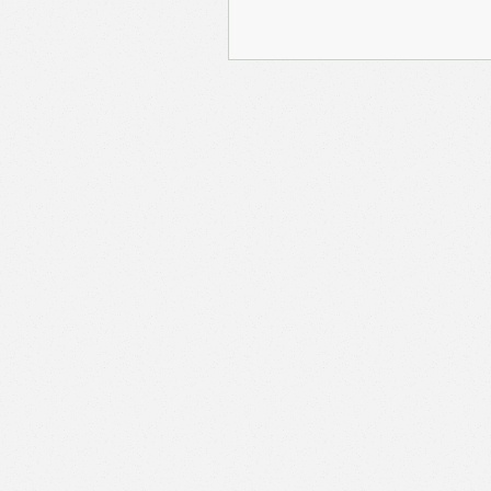
報Prime」的用戶帳號將
報保留隨時增減本付費服
內容之增減，恕不另行通
公司取得的資料結合，但
司。 個人資料將用於提
聯絡你或進行不記名的 
途為法例容許或屬法例規
途。如果決定提供個人資
會根據用戶提供的個人資
送目標廣告。不會因為你
何用戶的個人資料。 但
有可能假設你符合該廣告
PAYPAL），收集交
物品或內容）。