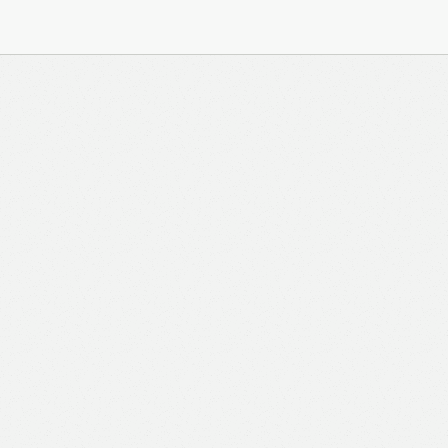
與 Zeiton 系統結合，並共享所需要的用戶資料。 熱血時
務內容的權利，包括但不限於漫畫、節目、小說等欄目及
知。 熱血時報可以將你的個人資料與從商業夥伴或其他
不會出租、出售、或透露你的個人資料予他人或非附屬公
供更適合你的廣告及網頁內容、評估與改善我們的服務、
究調查。所得資料亦只會用於所述指定用途。除非所作用
定，否則未經你事先同意，你的個人資料不會作其他用
料，即表示您同意我們將該資料傳送並儲存。 熱血時報
料（如符合廣告客戶製定的廣告目標人士的標準），而發
與廣告作出互動或觀看一個目標廣告而向廣告客戶提供任
如果你觀看或與該廣告作出互動，則表示你同意廣告客戶
目標客戶群的標準。熱血時報並會根據你在交易平台（如
易資料（例如出價、購買、出售、問答、爭執或與帳戶相關的