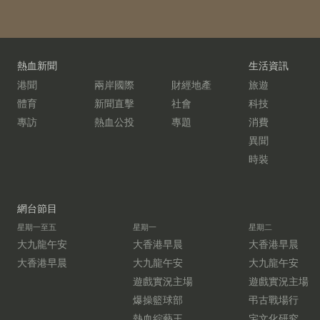
熱血新聞
生活資訊
港聞
兩岸國際
財經地產
旅遊
體育
新聞直擊
社會
科技
專訪
熱血公投
專題
消費
異聞
時裝
網台節目
星期一至五
星期一
星期二
大九龍午安
大香港早晨
大香港早晨
大香港早晨
大九龍午安
大九龍午安
遊戲實況主場
遊戲實況主場
爆操籃球部
弔古戰場行
熱血綜藝王
宅文化研究