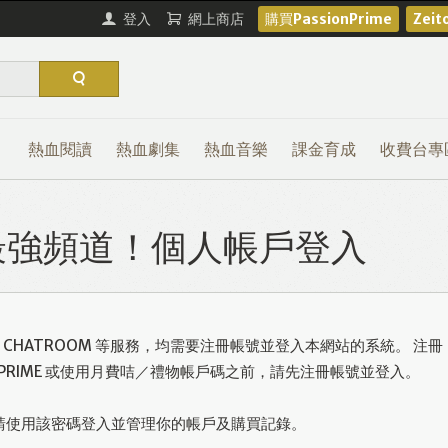
登入
網上商店
購買PassionPrime
Zei
熱血閱讀
熱血劇集
熱血音樂
課金育成
收費台專
熱血最強頻道！個人帳戶登入
或使用 CHATROOM 等服務，均需要注冊帳號並登入本網站的系統。 注冊
ONPRIME 或使用月費咭／禮物帳戶碼之前，請先注冊帳號並登入。
請使用該密碼登入並管理你的帳戶及購買記錄。