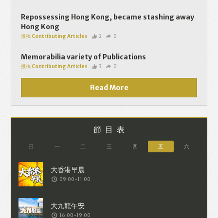
個人資料將用於提供更適合你的廣告及網
頁內容、評估與改善我們的服務、聯絡你
Repossessing Hong Kong, became stashing away
Hong Kong
或進行不記名的 究調查。所得資料亦只會
投稿 Contributing Articles
2
0
用於所述指定用途。除非所作用途為法例
容許或屬法例規定，否則未經你事先同
Memorabilia variety of Publications
投稿 Contributing Articles
3
0
意，你的個人資料不會作其他用途。如果
決定提供個人資料，即表示您同意我們將
Read More
該資料傳送並儲存。 熱血時報會根據用戶
提供的個人資料（如符合廣告客戶製定的
廣告目標人士的標準），而發送目標廣
節目表
告。不會因為你與廣告作出互動或觀看一
日
一
二
三
四
五
六
個目標廣告而向廣告客戶提供任何用戶的
個人資料。 但如果你觀看或與該廣告作出
09:00-11:00
互動，則表示你同意廣告客戶有可能假設
你符合該廣告目標客戶群的標準。熱血時
報並會根據你在交易平台（如PAYPAL），
16:00-19:00