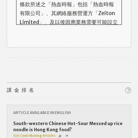
條款所述之「熱血時報」包括「熱血時報
有限公司」、其網絡服務營運方「Zeiton
Limited」、及以後因應業務需要可能設立
的其他機構/公司，此名單會在本頁更新。
熱血時報用戶所提供的個人資料，全屬自
願性質。我們收集的個人資料包括姓名、
電話號碼、電郵地址等。「熱血時報
Prime」的用戶帳號將與 Zeiton 系統結
合，並共享所需要的用戶資料。 熱血時報
Like
Facebook
Twitter
Line
保留隨時增減本付費服務內容的權利，包
課金排名
括但不限於漫畫、節目、小說等欄目及內
容之增減，恕不另行通知。 熱血時報可以
WhatsApp
Email
Print
將你的個人資料與從商業夥伴或其他公司
ARTICLE AVAILABLE IN ENGLISH
取得的資料結合，但不會出租、出售、或
South-western Chinese Hot-Sour Messed up rice
透露你的個人資料予他人或非附屬公司。
noodle is Hong Kong food?
投稿 Contributing Articles