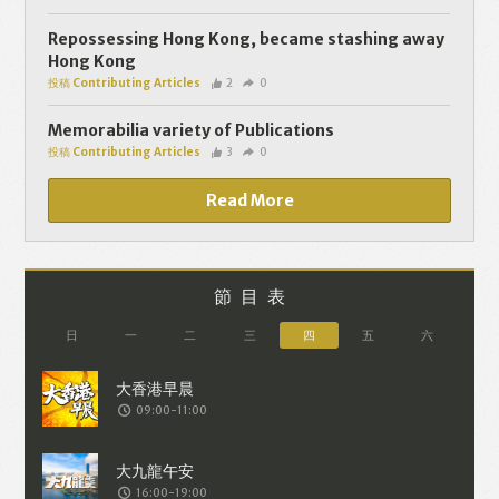
個人資料將用於提供更適合你的廣告及網
頁內容、評估與改善我們的服務、聯絡你
Repossessing Hong Kong, became stashing away
Hong Kong
或進行不記名的 究調查。所得資料亦只會
投稿 Contributing Articles
2
0
用於所述指定用途。除非所作用途為法例
容許或屬法例規定，否則未經你事先同
Memorabilia variety of Publications
投稿 Contributing Articles
3
0
意，你的個人資料不會作其他用途。如果
決定提供個人資料，即表示您同意我們將
Read More
該資料傳送並儲存。 熱血時報會根據用戶
提供的個人資料（如符合廣告客戶製定的
廣告目標人士的標準），而發送目標廣
節目表
告。不會因為你與廣告作出互動或觀看一
日
一
二
三
四
五
六
個目標廣告而向廣告客戶提供任何用戶的
個人資料。 但如果你觀看或與該廣告作出
09:00-11:00
互動，則表示你同意廣告客戶有可能假設
你符合該廣告目標客戶群的標準。熱血時
報並會根據你在交易平台（如PAYPAL），
16:00-19:00