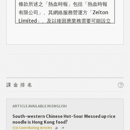
條款所述之「熱血時報」包括「熱血時報
有限公司」、其網絡服務營運方「Zeiton
Limited」、及以後因應業務需要可能設立
的其他機構/公司，此名單會在本頁更新。
熱血時報用戶所提供的個人資料，全屬自
願性質。我們收集的個人資料包括姓名、
電話號碼、電郵地址等。「熱血時報
Prime」的用戶帳號將與 Zeiton 系統結
合，並共享所需要的用戶資料。 熱血時報
Like
Facebook
Twitter
Line
保留隨時增減本付費服務內容的權利，包
課金排名
括但不限於漫畫、節目、小說等欄目及內
容之增減，恕不另行通知。 熱血時報可以
WhatsApp
Email
Print
將你的個人資料與從商業夥伴或其他公司
ARTICLE AVAILABLE IN ENGLISH
取得的資料結合，但不會出租、出售、或
South-western Chinese Hot-Sour Messed up rice
透露你的個人資料予他人或非附屬公司。
noodle is Hong Kong food?
投稿 Contributing Articles