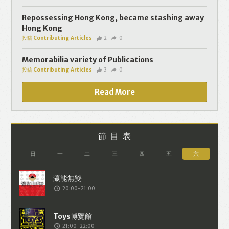
個人資料將用於提供更適合你的廣告及網
頁內容、評估與改善我們的服務、聯絡你
Repossessing Hong Kong, became stashing away
Hong Kong
或進行不記名的 究調查。所得資料亦只會
投稿 Contributing Articles
2
0
用於所述指定用途。除非所作用途為法例
容許或屬法例規定，否則未經你事先同
Memorabilia variety of Publications
投稿 Contributing Articles
3
0
意，你的個人資料不會作其他用途。如果
決定提供個人資料，即表示您同意我們將
Read More
該資料傳送並儲存。 熱血時報會根據用戶
提供的個人資料（如符合廣告客戶製定的
廣告目標人士的標準），而發送目標廣
節目表
告。不會因為你與廣告作出互動或觀看一
日
一
二
三
四
五
六
個目標廣告而向廣告客戶提供任何用戶的
個人資料。 但如果你觀看或與該廣告作出
20:00-21:00
互動，則表示你同意廣告客戶有可能假設
你符合該廣告目標客戶群的標準。熱血時
報並會根據你在交易平台（如PAYPAL），
21:00-22:00