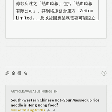
條款所述之「熱血時報」包括「熱血時報
有限公司」、其網絡服務營運方「Zeiton
Limited」、及以後因應業務需要可能設立
的其他機構/公司，此名單會在本頁更新。
熱血時報用戶所提供的個人資料，全屬自
願性質。我們收集的個人資料包括姓名、
Like
Facebook
Twitter
Line
電話號碼、電郵地址等。「熱血時報
Prime」的用戶帳號將與 Zeiton 系統結
WhatsApp
Email
Print
合，並共享所需要的用戶資料。 熱血時報
保留隨時增減本付費服務內容的權利，包
課金排名
括但不限於漫畫、節目、小說等欄目及內
容之增減，恕不另行通知。 熱血時報可以
將你的個人資料與從商業夥伴或其他公司
ARTICLE AVAILABLE IN ENGLISH
取得的資料結合，但不會出租、出售、或
South-western Chinese Hot-Sour Messed up rice
透露你的個人資料予他人或非附屬公司。
noodle is Hong Kong food?
投稿 Contributing Articles