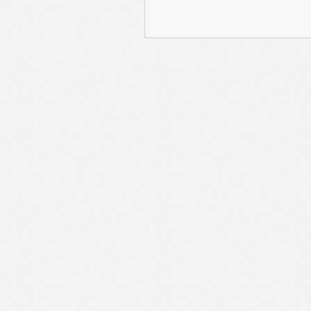
報Prime」的用戶帳號將
報保留隨時增減本付費服
內容之增減，恕不另行通
公司取得的資料結合，但
司。 個人資料將用於提
聯絡你或進行不記名的 
途為法例容許或屬法例規
途。如果決定提供個人資
會根據用戶提供的個人資
送目標廣告。不會因為你
何用戶的個人資料。 但
有可能假設你符合該廣告
PAYPAL），收集交
物品或內容）。