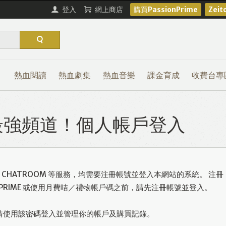
登入
網上商店
購買PassionPrime
Zei
熱血閱讀
熱血劇集
熱血音樂
課金育成
收費台專
熱血最強頻道！個人帳戶登入
或使用 CHATROOM 等服務，均需要注冊帳號並登入本網站的系統。 注冊
ONPRIME 或使用月費咭／禮物帳戶碼之前，請先注冊帳號並登入。
請使用該密碼登入並管理你的帳戶及購買記錄。