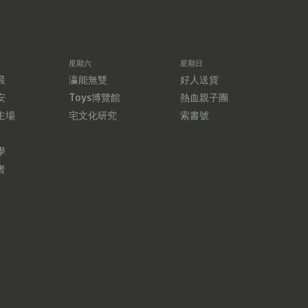
星期六
星期日
晨
瀛能無雙
好人送貨
安
Toys博覽館
熱血親子團
主場
宅文化研究
索書號
學
者