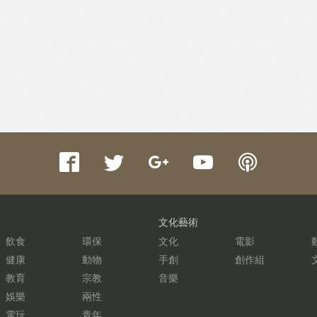
文化藝術
飲食
環保
文化
電影
健康
動物
手創
創作組
教育
宗教
音樂
娛樂
兩性
電玩
青年