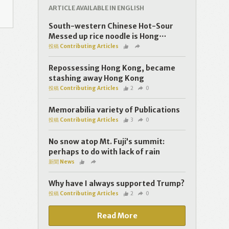
ARTICLE AVAILABLE IN ENGLISH
South-western Chinese Hot-Sour
Messed up rice noodle is Hong⋯
投稿 Contributing Articles
Repossessing Hong Kong, became
stashing away Hong Kong
投稿 Contributing Articles
2
0
Memorabilia variety of Publications
投稿 Contributing Articles
3
0
No snow atop Mt. Fuji’s summit:
perhaps to do with lack of rain
新聞 News
Why have I always supported Trump?
投稿 Contributing Articles
2
0
Read More