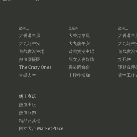
星期三
星期四
星期五
大香港早晨
大香港早晨
大香港早
大九龍午安
大九龍午安
大九龍午
遊戲實況主場
遊戲實況主場
遊戲實況
熱血應援團
腐女人妻媒體
笑死朕
The Crazy Ones
香港同鄉會
運動真理
古惑人生
十樓後樓梯
靈性工作
網上商店
熱血出版
熱血服飾
精品及其他
國立大台 MarketPlace