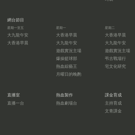
網台節目
星期一至五
星期一
星期二
大九龍午安
大香港早晨
大香港早晨
大香港早晨
大九龍午安
大九龍午安
遊戲實況主場
遊戲實況主場
爆操籃球部
弔古戰場行
熱血綜藝王
宅文化研究
月曜日的晚酌
直播室
熱血製作
課金育成
直播一台
熱血劇場台
主持育成
文青課金