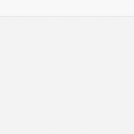
與 Zeiton 系統結合，並共享所需要的用戶資料。 熱血時
務內容的權利，包括但不限於漫畫、節目、小說等欄目及
知。 熱血時報可以將你的個人資料與從商業夥伴或其他
不會出租、出售、或透露你的個人資料予他人或非附屬公
供更適合你的廣告及網頁內容、評估與改善我們的服務、
究調查。所得資料亦只會用於所述指定用途。除非所作用
定，否則未經你事先同意，你的個人資料不會作其他用
料，即表示您同意我們將該資料傳送並儲存。 熱血時報
料（如符合廣告客戶製定的廣告目標人士的標準），而發
與廣告作出互動或觀看一個目標廣告而向廣告客戶提供任
如果你觀看或與該廣告作出互動，則表示你同意廣告客戶
目標客戶群的標準。熱血時報並會根據你在交易平台（如
易資料（例如出價、購買、出售、問答、爭執或與帳戶相關的