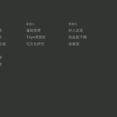
星期六
星期日
晨
瀛能無雙
好人送貨
安
Toys博覽館
熱血親子團
主場
宅文化研究
索書號
學
者