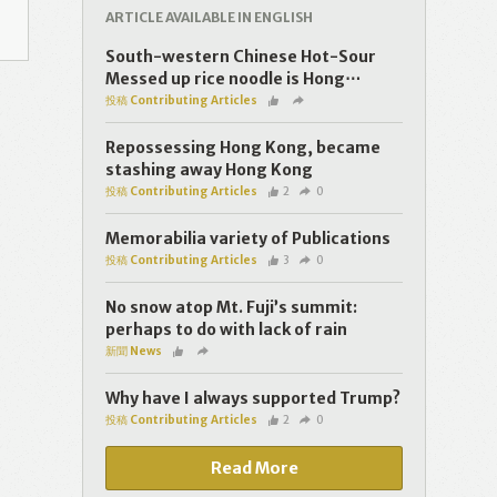
ARTICLE AVAILABLE IN ENGLISH
South-western Chinese Hot-Sour
Messed up rice noodle is Hong⋯
投稿 Contributing Articles
Repossessing Hong Kong, became
stashing away Hong Kong
投稿 Contributing Articles
2
0
Memorabilia variety of Publications
投稿 Contributing Articles
3
0
No snow atop Mt. Fuji’s summit:
perhaps to do with lack of rain
新聞 News
Why have I always supported Trump?
投稿 Contributing Articles
2
0
Read More