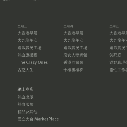
星期三
星期四
星期五
大香港早晨
大香港早晨
大香港早
大九龍午安
大九龍午安
大九龍午
遊戲實況主場
遊戲實況主場
遊戲實況
熱血應援團
腐女人妻媒體
笑死朕
The Crazy Ones
香港同鄉會
運動真理
古惑人生
十樓後樓梯
靈性工作
網上商店
熱血出版
熱血服飾
精品及其他
國立大台 MarketPlace