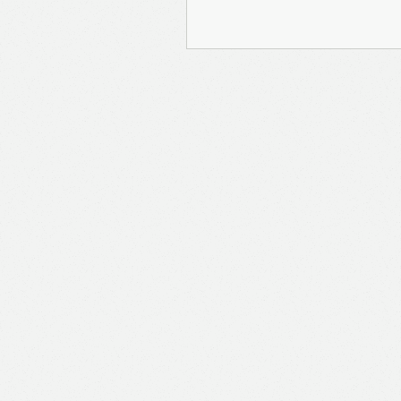
報Prime」的用戶帳號將
報保留隨時增減本付費服
內容之增減，恕不另行通
公司取得的資料結合，但
司。 個人資料將用於提
聯絡你或進行不記名的 
途為法例容許或屬法例規
途。如果決定提供個人資
會根據用戶提供的個人資
送目標廣告。不會因為你
何用戶的個人資料。 但
有可能假設你符合該廣告
PAYPAL），收集交
物品或內容）。