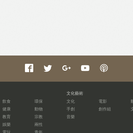
文化藝術
飲食
環保
文化
電影
健康
動物
手創
創作組
教育
宗教
音樂
娛樂
兩性
電玩
青年