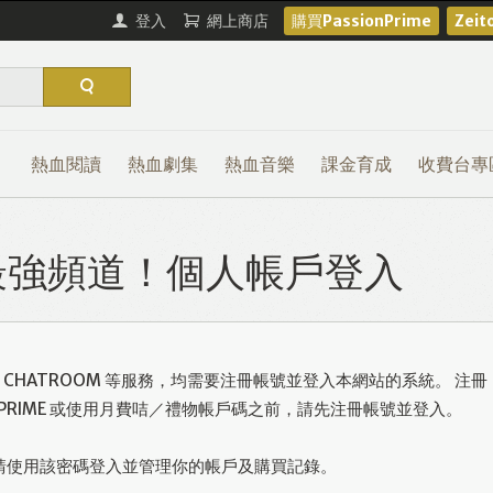
登入
網上商店
購買PassionPrime
Zei
熱血閱讀
熱血劇集
熱血音樂
課金育成
收費台專
熱血最強頻道！個人帳戶登入
或使用 CHATROOM 等服務，均需要注冊帳號並登入本網站的系統。 注冊
ONPRIME 或使用月費咭／禮物帳戶碼之前，請先注冊帳號並登入。
請使用該密碼登入並管理你的帳戶及購買記錄。