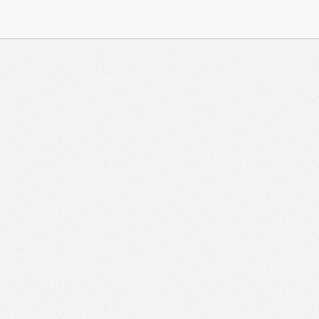
與 Zeiton 系統結合，並共享所需要的用戶資料。 熱血時
務內容的權利，包括但不限於漫畫、節目、小說等欄目及
知。 熱血時報可以將你的個人資料與從商業夥伴或其他
不會出租、出售、或透露你的個人資料予他人或非附屬公
供更適合你的廣告及網頁內容、評估與改善我們的服務、
究調查。所得資料亦只會用於所述指定用途。除非所作用
定，否則未經你事先同意，你的個人資料不會作其他用
料，即表示您同意我們將該資料傳送並儲存。 熱血時報
料（如符合廣告客戶製定的廣告目標人士的標準），而發
與廣告作出互動或觀看一個目標廣告而向廣告客戶提供任
如果你觀看或與該廣告作出互動，則表示你同意廣告客戶
目標客戶群的標準。熱血時報並會根據你在交易平台（如
易資料（例如出價、購買、出售、問答、爭執或與帳戶相關的