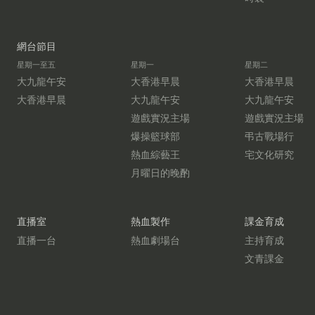
網台節目
星期一至五
星期一
星期二
大九龍午安
大香港早晨
大香港早晨
大香港早晨
大九龍午安
大九龍午安
遊戲實況主場
遊戲實況主場
爆操籃球部
弔古戰場行
熱血綜藝王
宅文化研究
月曜日的晚酌
直播室
熱血製作
課金育成
直播一台
熱血劇場台
主持育成
文青課金