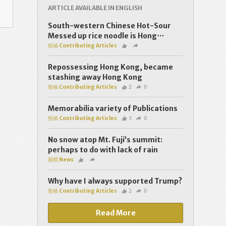
ARTICLE AVAILABLE IN ENGLISH
South-western Chinese Hot-Sour
Messed up rice noodle is Hong⋯
投稿 Contributing Articles
Repossessing Hong Kong, became
stashing away Hong Kong
投稿 Contributing Articles
2
0
Memorabilia variety of Publications
投稿 Contributing Articles
3
0
No snow atop Mt. Fuji’s summit:
perhaps to do with lack of rain
新聞 News
Why have I always supported Trump?
投稿 Contributing Articles
2
0
Read More