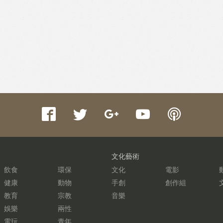
文化藝術
飲食
環保
文化
電影
健康
動物
手創
創作組
教育
宗教
音樂
娛樂
兩性
電玩
青年