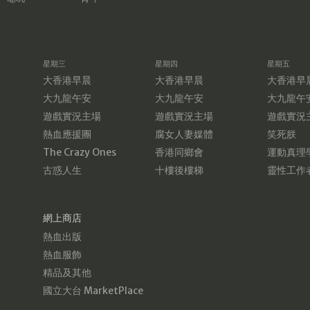
星期三
星期四
星期五
大香港早晨
大香港早晨
大香港早
大九龍午安
大九龍午安
大九龍午
遊戲實況主場
遊戲實況主場
遊戲實況
熱血應援團
腐女人妻媒體
笑死朕
The Crazy Ones
香港同鄉會
運動真理
古惑人生
十樓後樓梯
靈性工作
網上商店
熱血出版
熱血服飾
精品及其他
國立大台 MarketPlace