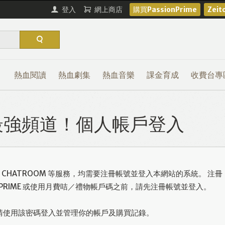
登入
網上商店
購買PassionPrime
Zei
熱血閱讀
熱血劇集
熱血音樂
課金育成
收費台專
熱血最強頻道！個人帳戶登入
或使用 CHATROOM 等服務，均需要注冊帳號並登入本網站的系統。 注冊
ONPRIME 或使用月費咭／禮物帳戶碼之前，請先注冊帳號並登入。
請使用該密碼登入並管理你的帳戶及購買記錄。