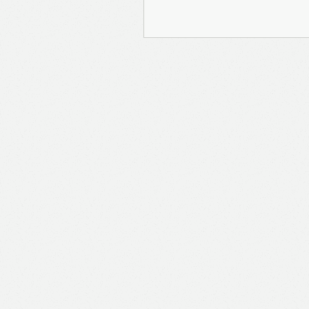
報Prime」的用戶帳號將
報保留隨時增減本付費服
內容之增減，恕不另行通
公司取得的資料結合，但
司。 個人資料將用於提
聯絡你或進行不記名的 
途為法例容許或屬法例規
途。如果決定提供個人資
會根據用戶提供的個人資
送目標廣告。不會因為你
何用戶的個人資料。 但
有可能假設你符合該廣告
PAYPAL），收集交
物品或內容）。