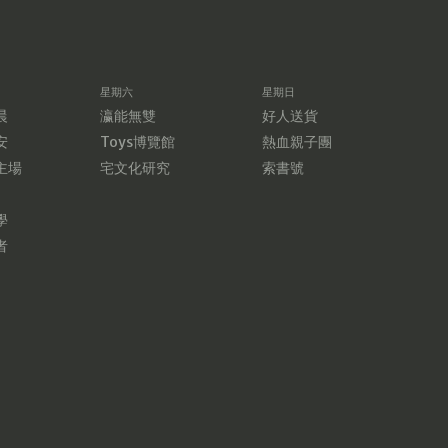
星期六
星期日
晨
瀛能無雙
好人送貨
安
Toys博覽館
熱血親子團
主場
宅文化研究
索書號
學
者