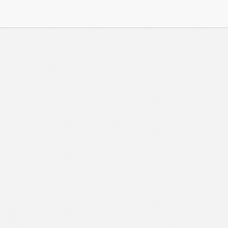
與 Zeiton 系統結合，並共享所需要的用戶資料。 熱血時
務內容的權利，包括但不限於漫畫、節目、小說等欄目及
知。 熱血時報可以將你的個人資料與從商業夥伴或其他
不會出租、出售、或透露你的個人資料予他人或非附屬公
供更適合你的廣告及網頁內容、評估與改善我們的服務、
究調查。所得資料亦只會用於所述指定用途。除非所作用
定，否則未經你事先同意，你的個人資料不會作其他用
料，即表示您同意我們將該資料傳送並儲存。 熱血時報
料（如符合廣告客戶製定的廣告目標人士的標準），而發
與廣告作出互動或觀看一個目標廣告而向廣告客戶提供任
如果你觀看或與該廣告作出互動，則表示你同意廣告客戶
目標客戶群的標準。熱血時報並會根據你在交易平台（如
易資料（例如出價、購買、出售、問答、爭執或與帳戶相關的