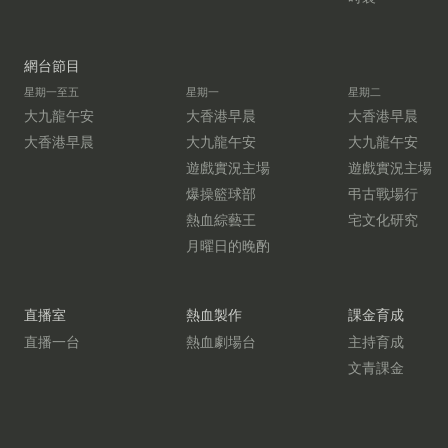
網台節目
星期一至五
星期一
星期二
大九龍午安
大香港早晨
大香港早晨
大香港早晨
大九龍午安
大九龍午安
遊戲實況主場
遊戲實況主場
爆操籃球部
弔古戰場行
熱血綜藝王
宅文化研究
月曜日的晚酌
直播室
熱血製作
課金育成
直播一台
熱血劇場台
主持育成
文青課金