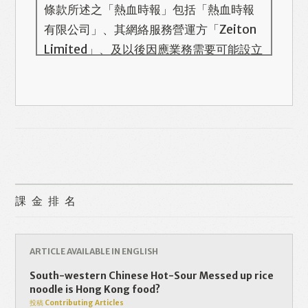
條款所述之「熱血時報」包括「熱血時報
有限公司」、其網絡服務營運方「Zeiton
Limited」、及以後因應業務需要可能設立
的其他機構/公司，此名單會在本頁更新。
熱血時報用戶所提供的個人資料，全屬自
願性質。我們收集的個人資料包括姓名、
Like
Facebook
Twitter
Line
電話號碼、電郵地址等。「熱血時報
Prime」的用戶帳號將與 Zeiton 系統結
WhatsApp
Email
Print
合，並共享所需要的用戶資料。 熱血時報
保留隨時增減本付費服務內容的權利，包
課金排名
括但不限於漫畫、節目、小說等欄目及內
容之增減，恕不另行通知。 熱血時報可以
將你的個人資料與從商業夥伴或其他公司
ARTICLE AVAILABLE IN ENGLISH
取得的資料結合，但不會出租、出售、或
South-western Chinese Hot-Sour Messed up rice
透露你的個人資料予他人或非附屬公司。
noodle is Hong Kong food?
投稿 Contributing Articles