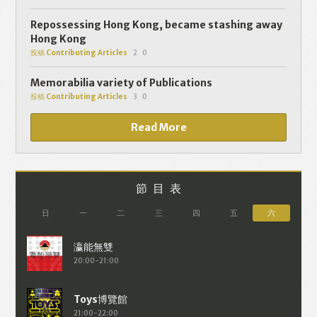
個人資料將用於提供更適合你的廣告及網
頁內容、評估與改善我們的服務、聯絡你
Repossessing Hong Kong, became stashing away
Hong Kong
或進行不記名的 究調查。所得資料亦只會
投稿 Contributing Articles
2
0
用於所述指定用途。除非所作用途為法例
容許或屬法例規定，否則未經你事先同
Memorabilia variety of Publications
投稿 Contributing Articles
3
0
意，你的個人資料不會作其他用途。如果
決定提供個人資料，即表示您同意我們將
Read More
該資料傳送並儲存。 熱血時報會根據用戶
提供的個人資料（如符合廣告客戶製定的
廣告目標人士的標準），而發送目標廣
節目表
告。不會因為你與廣告作出互動或觀看一
日
一
二
三
四
五
六
個目標廣告而向廣告客戶提供任何用戶的
個人資料。 但如果你觀看或與該廣告作出
20:00-21:00
互動，則表示你同意廣告客戶有可能假設
你符合該廣告目標客戶群的標準。熱血時
報並會根據你在交易平台（如PAYPAL），
21:00-22:00