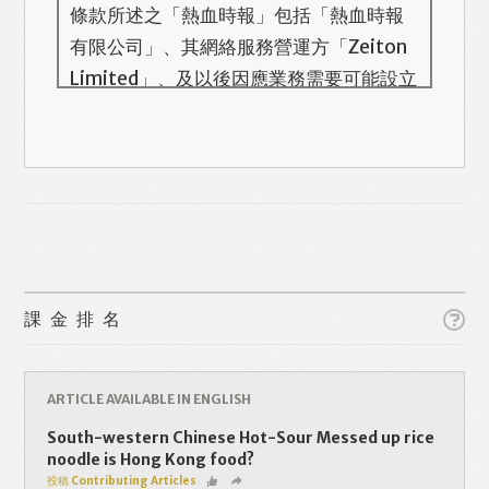
條款所述之「熱血時報」包括「熱血時報
有限公司」、其網絡服務營運方「Zeiton
Limited」、及以後因應業務需要可能設立
的其他機構/公司，此名單會在本頁更新。
熱血時報用戶所提供的個人資料，全屬自
願性質。我們收集的個人資料包括姓名、
電話號碼、電郵地址等。「熱血時報
Prime」的用戶帳號將與 Zeiton 系統結
Like
Facebook
Twitter
Line
合，並共享所需要的用戶資料。 熱血時報
保留隨時增減本付費服務內容的權利，包
課金排名
括但不限於漫畫、節目、小說等欄目及內
WhatsApp
Email
Print
容之增減，恕不另行通知。 熱血時報可以
將你的個人資料與從商業夥伴或其他公司
ARTICLE AVAILABLE IN ENGLISH
取得的資料結合，但不會出租、出售、或
South-western Chinese Hot-Sour Messed up rice
透露你的個人資料予他人或非附屬公司。
noodle is Hong Kong food?
投稿 Contributing Articles