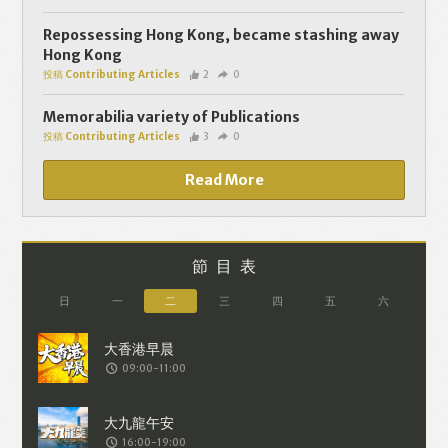
個人資料將用於提供更適合你的廣告及網
頁內容、評估與改善我們的服務、聯絡你
Repossessing Hong Kong, became stashing away
Hong Kong
或進行不記名的 究調查。所得資料亦只會
投稿 Contributing Articles
2
0
用於所述指定用途。除非所作用途為法例
容許或屬法例規定，否則未經你事先同
Memorabilia variety of Publications
投稿 Contributing Articles
3
0
意，你的個人資料不會作其他用途。如果
決定提供個人資料，即表示您同意我們將
Read More
該資料傳送並儲存。 熱血時報會根據用戶
提供的個人資料（如符合廣告客戶製定的
廣告目標人士的標準），而發送目標廣
節目表
告。不會因為你與廣告作出互動或觀看一
日
一
二
三
四
五
六
個目標廣告而向廣告客戶提供任何用戶的
個人資料。 但如果你觀看或與該廣告作出
09:00-11:00
互動，則表示你同意廣告客戶有可能假設
你符合該廣告目標客戶群的標準。熱血時
報並會根據你在交易平台（如PAYPAL），
16:00-19:00