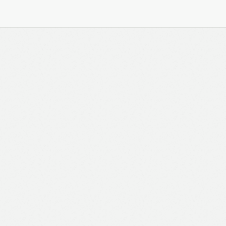
與 Zeiton 系統結合，並共享所需要的用戶資料。 熱血時
務內容的權利，包括但不限於漫畫、節目、小說等欄目及
知。 熱血時報可以將你的個人資料與從商業夥伴或其他
不會出租、出售、或透露你的個人資料予他人或非附屬公
供更適合你的廣告及網頁內容、評估與改善我們的服務、
究調查。所得資料亦只會用於所述指定用途。除非所作用
定，否則未經你事先同意，你的個人資料不會作其他用
料，即表示您同意我們將該資料傳送並儲存。 熱血時報
料（如符合廣告客戶製定的廣告目標人士的標準），而發
與廣告作出互動或觀看一個目標廣告而向廣告客戶提供任
如果你觀看或與該廣告作出互動，則表示你同意廣告客戶
目標客戶群的標準。熱血時報並會根據你在交易平台（如
易資料（例如出價、購買、出售、問答、爭執或與帳戶相關的