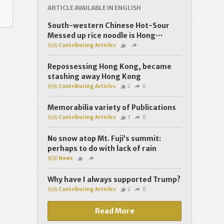
ARTICLE AVAILABLE IN ENGLISH
South-western Chinese Hot-Sour
Messed up rice noodle is Hong⋯
投稿 Contributing Articles
Repossessing Hong Kong, became
stashing away Hong Kong
投稿 Contributing Articles
2
0
Memorabilia variety of Publications
投稿 Contributing Articles
3
0
No snow atop Mt. Fuji’s summit:
perhaps to do with lack of rain
新聞 News
Why have I always supported Trump?
投稿 Contributing Articles
2
0
Read More