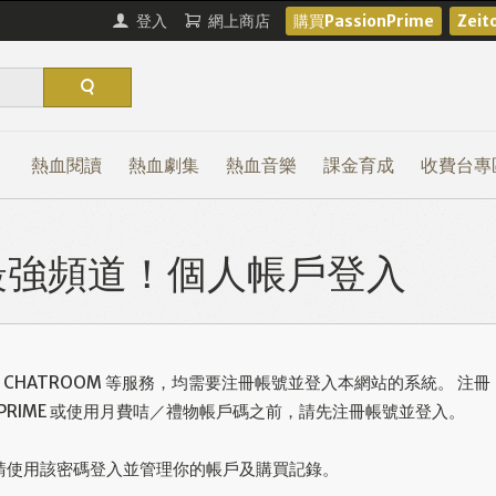
登入
網上商店
購買PassionPrime
Zei
熱血閱讀
熱血劇集
熱血音樂
課金育成
收費台專
熱血最強頻道！個人帳戶登入
或使用 CHATROOM 等服務，均需要注冊帳號並登入本網站的系統。 注冊
ONPRIME 或使用月費咭／禮物帳戶碼之前，請先注冊帳號並登入。
請使用該密碼登入並管理你的帳戶及購買記錄。