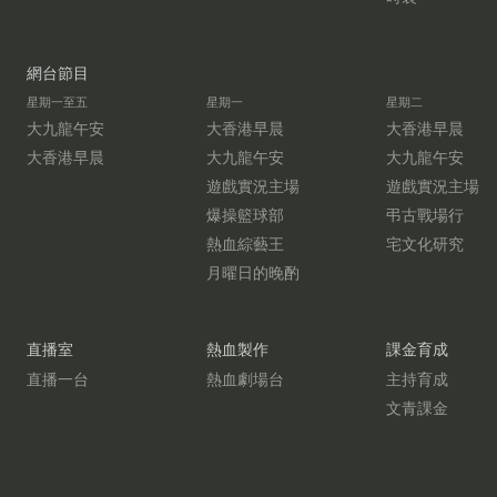
網台節目
星期一至五
星期一
星期二
大九龍午安
大香港早晨
大香港早晨
大香港早晨
大九龍午安
大九龍午安
遊戲實況主場
遊戲實況主場
爆操籃球部
弔古戰場行
熱血綜藝王
宅文化研究
月曜日的晚酌
直播室
熱血製作
課金育成
直播一台
熱血劇場台
主持育成
文青課金