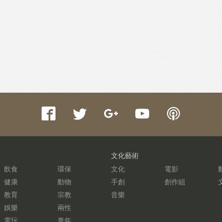
文化藝術
飲食
環保
文化
電影
健康
動物
手創
創作組
教育
宗教
音樂
娛樂
兩性
電玩
青年