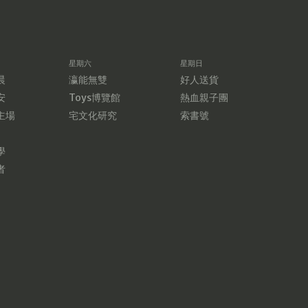
星期六
星期日
晨
瀛能無雙
好人送貨
安
Toys博覽館
熱血親子團
主場
宅文化研究
索書號
學
者