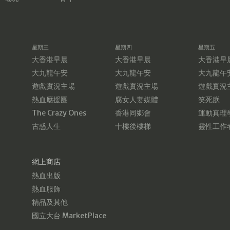
星期三
星期四
星期五
大香港早晨
大香港早晨
大香港早
大九龍午安
大九龍午安
大九龍午
遊戲實況主場
遊戲實況主場
遊戲實況
熱血應援團
腐女人妻媒體
笑死朕
The Crazy Ones
香港同鄉會
運動真理
古惑人生
十樓後樓梯
靈性工作
網上商店
熱血出版
熱血服飾
精品及其他
國立大台 MarketPlace