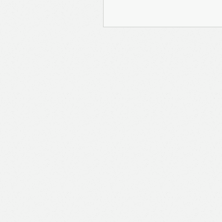
報Prime」的用戶帳號將
報保留隨時增減本付費服
內容之增減，恕不另行通
公司取得的資料結合，但
司。 個人資料將用於提
聯絡你或進行不記名的 
途為法例容許或屬法例規
途。如果決定提供個人資
會根據用戶提供的個人資
送目標廣告。不會因為你
何用戶的個人資料。 但
有可能假設你符合該廣告
PAYPAL），收集交
物品或內容）。