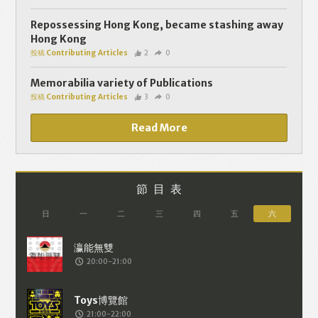
個人資料將用於提供更適合你的廣告及網
頁內容、評估與改善我們的服務、聯絡你
Repossessing Hong Kong, became stashing away
Hong Kong
或進行不記名的 究調查。所得資料亦只會
投稿 Contributing Articles
2
0
用於所述指定用途。除非所作用途為法例
容許或屬法例規定，否則未經你事先同
Memorabilia variety of Publications
投稿 Contributing Articles
3
0
意，你的個人資料不會作其他用途。如果
決定提供個人資料，即表示您同意我們將
Read More
該資料傳送並儲存。 熱血時報會根據用戶
提供的個人資料（如符合廣告客戶製定的
廣告目標人士的標準），而發送目標廣
節目表
告。不會因為你與廣告作出互動或觀看一
日
一
二
三
四
五
六
個目標廣告而向廣告客戶提供任何用戶的
個人資料。 但如果你觀看或與該廣告作出
20:00-21:00
互動，則表示你同意廣告客戶有可能假設
你符合該廣告目標客戶群的標準。熱血時
報並會根據你在交易平台（如PAYPAL），
21:00-22:00