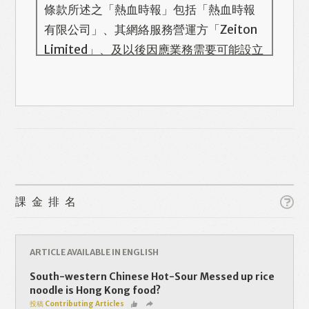
條款所述之「熱血時報」包括「熱血時報
有限公司」、其網絡服務營運方「Zeiton
Limited」、及以後因應業務需要可能設立
的其他機構/公司，此名單會在本頁更新。
熱血時報用戶所提供的個人資料，全屬自
願性質。我們收集的個人資料包括姓名、
Like
Facebook
Twitter
Line
電話號碼、電郵地址等。「熱血時報
Prime」的用戶帳號將與 Zeiton 系統結
WhatsApp
Email
Print
合，並共享所需要的用戶資料。 熱血時報
保留隨時增減本付費服務內容的權利，包
課金排名
括但不限於漫畫、節目、小說等欄目及內
容之增減，恕不另行通知。 熱血時報可以
將你的個人資料與從商業夥伴或其他公司
ARTICLE AVAILABLE IN ENGLISH
取得的資料結合，但不會出租、出售、或
South-western Chinese Hot-Sour Messed up rice
透露你的個人資料予他人或非附屬公司。
noodle is Hong Kong food?
投稿 Contributing Articles