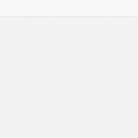
與 Zeiton 系統結合，並共享所需要的用戶資料。 熱血時
務內容的權利，包括但不限於漫畫、節目、小說等欄目及
知。 熱血時報可以將你的個人資料與從商業夥伴或其他
不會出租、出售、或透露你的個人資料予他人或非附屬公
供更適合你的廣告及網頁內容、評估與改善我們的服務、
究調查。所得資料亦只會用於所述指定用途。除非所作用
定，否則未經你事先同意，你的個人資料不會作其他用
料，即表示您同意我們將該資料傳送並儲存。 熱血時報
料（如符合廣告客戶製定的廣告目標人士的標準），而發
與廣告作出互動或觀看一個目標廣告而向廣告客戶提供任
如果你觀看或與該廣告作出互動，則表示你同意廣告客戶
目標客戶群的標準。熱血時報並會根據你在交易平台（如
易資料（例如出價、購買、出售、問答、爭執或與帳戶相關的