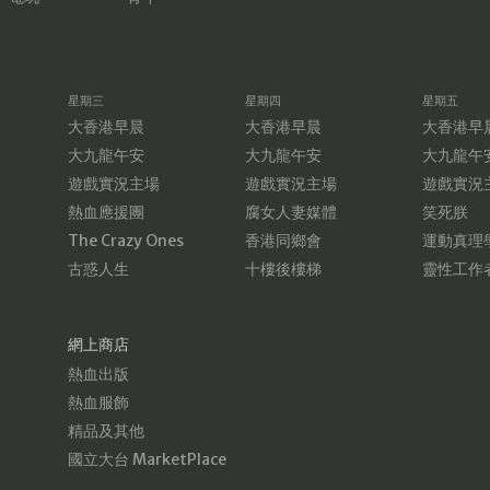
星期三
星期四
星期五
大香港早晨
大香港早晨
大香港早
大九龍午安
大九龍午安
大九龍午
遊戲實況主場
遊戲實況主場
遊戲實況
熱血應援團
腐女人妻媒體
笑死朕
The Crazy Ones
香港同鄉會
運動真理
古惑人生
十樓後樓梯
靈性工作
網上商店
熱血出版
熱血服飾
精品及其他
國立大台 MarketPlace