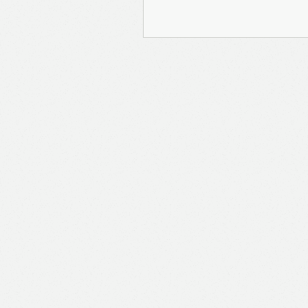
報Prime」的用戶帳號將
報保留隨時增減本付費服
內容之增減，恕不另行通
公司取得的資料結合，但
司。 個人資料將用於提
聯絡你或進行不記名的 
途為法例容許或屬法例規
途。如果決定提供個人資
會根據用戶提供的個人資
送目標廣告。不會因為你
何用戶的個人資料。 但
有可能假設你符合該廣告
PAYPAL），收集交
物品或內容）。