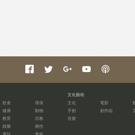
文化藝術
飲食
環保
文化
電影
健康
動物
手創
創作組
教育
宗教
音樂
娛樂
兩性
電玩
青年