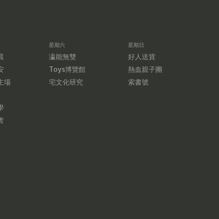
星期六
星期日
晨
瀛能無雙
好人送貨
安
Toys博覽館
熱血親子團
主場
宅文化研究
索書號
學
者