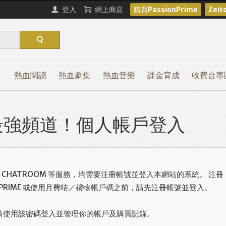
登入
網上商店
購買PassionPrime
Zei
熱血閱讀
熱血劇集
熱血音樂
課金育成
收費台專
熱血最強頻道！個人帳戶登入
或使用 CHATROOM 等服務，均需要注冊帳號並登入本網站的系統。 注冊
ONPRIME 或使用月費咭／禮物帳戶碼之前，請先注冊帳號並登入。
請使用該密碼登入並管理你的帳戶及購買記錄。