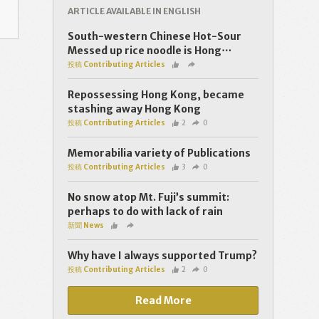
ARTICLE AVAILABLE IN ENGLISH
South-western Chinese Hot-Sour
Messed up rice noodle is Hong⋯
投稿 Contributing Articles
Repossessing Hong Kong, became
stashing away Hong Kong
投稿 Contributing Articles
2
0
Memorabilia variety of Publications
投稿 Contributing Articles
3
0
No snow atop Mt. Fuji’s summit:
perhaps to do with lack of rain
新聞 News
Why have I always supported Trump?
投稿 Contributing Articles
2
0
Read More