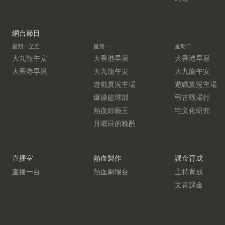
網台節目
星期一至五
星期一
星期二
大九龍午安
大香港早晨
大香港早晨
大香港早晨
大九龍午安
大九龍午安
遊戲實況主場
遊戲實況主場
爆操籃球部
弔古戰場行
熱血綜藝王
宅文化研究
月曜日的晚酌
直播室
熱血製作
課金育成
直播一台
熱血劇場台
主持育成
文青課金