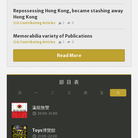
個人資料將用於提供更適合你的廣告及網
頁內容、評估與改善我們的服務、聯絡你
Repossessing Hong Kong, became stashing away
Hong Kong
或進行不記名的 究調查。所得資料亦只會
投稿 Contributing Articles
2
0
用於所述指定用途。除非所作用途為法例
容許或屬法例規定，否則未經你事先同
Memorabilia variety of Publications
投稿 Contributing Articles
3
0
意，你的個人資料不會作其他用途。如果
決定提供個人資料，即表示您同意我們將
Read More
該資料傳送並儲存。 熱血時報會根據用戶
提供的個人資料（如符合廣告客戶製定的
廣告目標人士的標準），而發送目標廣
節目表
告。不會因為你與廣告作出互動或觀看一
日
一
二
三
四
五
六
個目標廣告而向廣告客戶提供任何用戶的
個人資料。 但如果你觀看或與該廣告作出
20:00-21:00
互動，則表示你同意廣告客戶有可能假設
你符合該廣告目標客戶群的標準。熱血時
報並會根據你在交易平台（如PAYPAL），
21:00-22:00