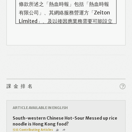
條款所述之「熱血時報」包括「熱血時報
有限公司」、其網絡服務營運方「Zeiton
Limited」、及以後因應業務需要可能設立
的其他機構/公司，此名單會在本頁更新。
熱血時報用戶所提供的個人資料，全屬自
願性質。我們收集的個人資料包括姓名、
Like
Facebook
Twitter
Line
電話號碼、電郵地址等。「熱血時報
Prime」的用戶帳號將與 Zeiton 系統結
WhatsApp
Email
Print
合，並共享所需要的用戶資料。 熱血時報
保留隨時增減本付費服務內容的權利，包
課金排名
括但不限於漫畫、節目、小說等欄目及內
容之增減，恕不另行通知。 熱血時報可以
將你的個人資料與從商業夥伴或其他公司
ARTICLE AVAILABLE IN ENGLISH
取得的資料結合，但不會出租、出售、或
South-western Chinese Hot-Sour Messed up rice
透露你的個人資料予他人或非附屬公司。
noodle is Hong Kong food?
投稿 Contributing Articles