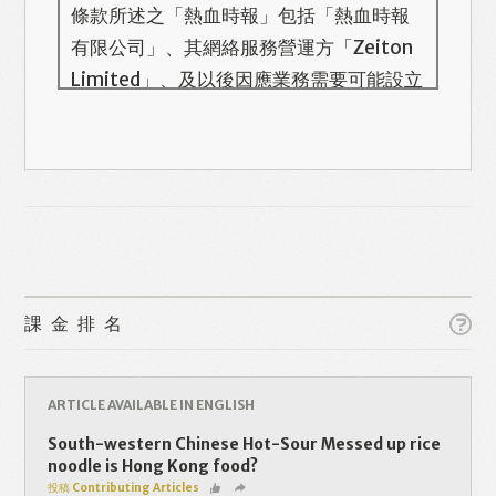
條款所述之「熱血時報」包括「熱血時報
有限公司」、其網絡服務營運方「Zeiton
Limited」、及以後因應業務需要可能設立
的其他機構/公司，此名單會在本頁更新。
熱血時報用戶所提供的個人資料，全屬自
願性質。我們收集的個人資料包括姓名、
Like
Facebook
Twitter
Line
電話號碼、電郵地址等。「熱血時報
Prime」的用戶帳號將與 Zeiton 系統結
WhatsApp
Email
Print
合，並共享所需要的用戶資料。 熱血時報
保留隨時增減本付費服務內容的權利，包
課金排名
括但不限於漫畫、節目、小說等欄目及內
容之增減，恕不另行通知。 熱血時報可以
將你的個人資料與從商業夥伴或其他公司
ARTICLE AVAILABLE IN ENGLISH
取得的資料結合，但不會出租、出售、或
South-western Chinese Hot-Sour Messed up rice
透露你的個人資料予他人或非附屬公司。
noodle is Hong Kong food?
投稿 Contributing Articles