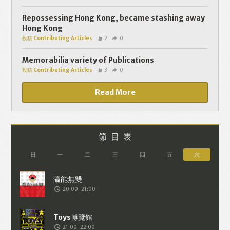
個人資料將用於提供更適合你的廣告及網
頁內容、評估與改善我們的服務、聯絡你
Repossessing Hong Kong, became stashing away
Hong Kong
或進行不記名的 究調查。所得資料亦只會
投稿 Contributing Articles
2
0
用於所述指定用途。除非所作用途為法例
容許或屬法例規定，否則未經你事先同
Memorabilia variety of Publications
投稿 Contributing Articles
3
0
意，你的個人資料不會作其他用途。如果
決定提供個人資料，即表示您同意我們將
Read More
該資料傳送並儲存。 熱血時報會根據用戶
提供的個人資料（如符合廣告客戶製定的
廣告目標人士的標準），而發送目標廣
節目表
告。不會因為你與廣告作出互動或觀看一
日
一
二
三
四
五
六
個目標廣告而向廣告客戶提供任何用戶的
個人資料。 但如果你觀看或與該廣告作出
20:00-21:00
互動，則表示你同意廣告客戶有可能假設
你符合該廣告目標客戶群的標準。熱血時
報並會根據你在交易平台（如PAYPAL），
21:00-22:00