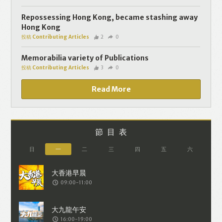
個人資料將用於提供更適合你的廣告及網
頁內容、評估與改善我們的服務、聯絡你
Repossessing Hong Kong, became stashing away
Hong Kong
或進行不記名的 究調查。所得資料亦只會
投稿 Contributing Articles
2
0
用於所述指定用途。除非所作用途為法例
容許或屬法例規定，否則未經你事先同
Memorabilia variety of Publications
投稿 Contributing Articles
3
0
意，你的個人資料不會作其他用途。如果
決定提供個人資料，即表示您同意我們將
Read More
該資料傳送並儲存。 熱血時報會根據用戶
提供的個人資料（如符合廣告客戶製定的
廣告目標人士的標準），而發送目標廣
節目表
告。不會因為你與廣告作出互動或觀看一
日
一
二
三
四
五
六
個目標廣告而向廣告客戶提供任何用戶的
個人資料。 但如果你觀看或與該廣告作出
09:00-11:00
互動，則表示你同意廣告客戶有可能假設
你符合該廣告目標客戶群的標準。熱血時
報並會根據你在交易平台（如PAYPAL），
16:00-19:00