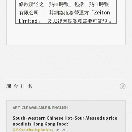
條款所述之「熱血時報」包括「熱血時報
有限公司」、其網絡服務營運方「Zeiton
Limited」、及以後因應業務需要可能設立
的其他機構/公司，此名單會在本頁更新。
熱血時報用戶所提供的個人資料，全屬自
願性質。我們收集的個人資料包括姓名、
電話號碼、電郵地址等。「熱血時報
Prime」的用戶帳號將與 Zeiton 系統結
合，並共享所需要的用戶資料。 熱血時報
Like
Facebook
Twitter
Line
保留隨時增減本付費服務內容的權利，包
課金排名
括但不限於漫畫、節目、小說等欄目及內
容之增減，恕不另行通知。 熱血時報可以
WhatsApp
Email
Print
將你的個人資料與從商業夥伴或其他公司
ARTICLE AVAILABLE IN ENGLISH
取得的資料結合，但不會出租、出售、或
South-western Chinese Hot-Sour Messed up rice
透露你的個人資料予他人或非附屬公司。
noodle is Hong Kong food?
投稿 Contributing Articles