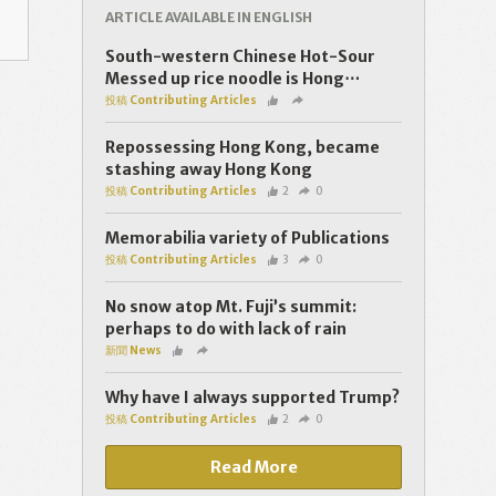
ARTICLE AVAILABLE IN ENGLISH
South-western Chinese Hot-Sour
Messed up rice noodle is Hong⋯
投稿 Contributing Articles
Repossessing Hong Kong, became
stashing away Hong Kong
投稿 Contributing Articles
2
0
Memorabilia variety of Publications
投稿 Contributing Articles
3
0
No snow atop Mt. Fuji’s summit:
perhaps to do with lack of rain
新聞 News
Why have I always supported Trump?
投稿 Contributing Articles
2
0
Read More