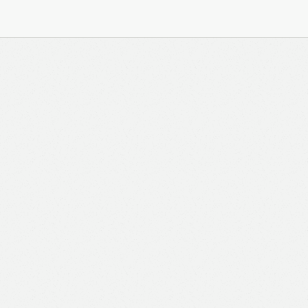
與 Zeiton 系統結合，並共享所需要的用戶資料。 熱血時
務內容的權利，包括但不限於漫畫、節目、小說等欄目及
知。 熱血時報可以將你的個人資料與從商業夥伴或其他
不會出租、出售、或透露你的個人資料予他人或非附屬公
供更適合你的廣告及網頁內容、評估與改善我們的服務、
究調查。所得資料亦只會用於所述指定用途。除非所作用
定，否則未經你事先同意，你的個人資料不會作其他用
料，即表示您同意我們將該資料傳送並儲存。 熱血時報
料（如符合廣告客戶製定的廣告目標人士的標準），而發
與廣告作出互動或觀看一個目標廣告而向廣告客戶提供任
如果你觀看或與該廣告作出互動，則表示你同意廣告客戶
目標客戶群的標準。熱血時報並會根據你在交易平台（如
易資料（例如出價、購買、出售、問答、爭執或與帳戶相關的