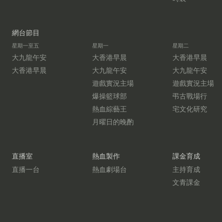
網台節目
星期一至五
星期一
星期二
大九龍午安
大香港早晨
大香港早晨
大香港早晨
大九龍午安
大九龍午安
遊戲實況主場
遊戲實況主場
爆操籃球部
弔古戰場行
熱血綜藝王
宅文化研究
月曜日的晚酌
直播室
熱血製作
課金育成
直播一台
熱血劇場台
主持育成
文青課金