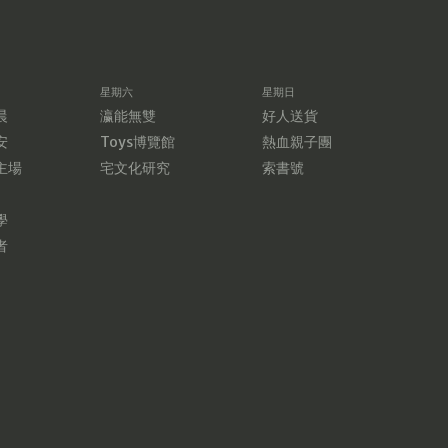
星期六
星期日
晨
瀛能無雙
好人送貨
安
Toys博覽館
熱血親子團
主場
宅文化研究
索書號
學
者