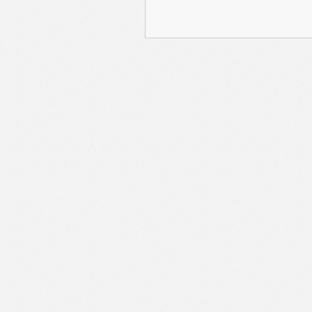
報Prime」的用戶帳號將
報保留隨時增減本付費服
內容之增減，恕不另行通
公司取得的資料結合，但
司。 個人資料將用於提
聯絡你或進行不記名的 
途為法例容許或屬法例規
途。如果決定提供個人資
會根據用戶提供的個人資
送目標廣告。不會因為你
何用戶的個人資料。 但
有可能假設你符合該廣告
PAYPAL），收集交
物品或內容）。