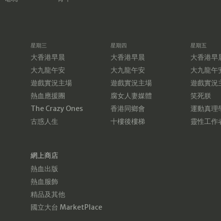
星期三
星期四
星期五
大香港早晨
大香港早晨
大香港早
大九龍午安
大九龍午安
大九龍午
遊戲實況主場
遊戲實況主場
遊戲實況
熱血應援團
腐女人妻媒體
笑死朕
The Crazy Ones
香港同鄉會
運動真理
古惑人生
十樓後樓梯
靈性工作
網上商店
熱血出版
熱血服飾
精品及其他
國立大台 MarketPlace