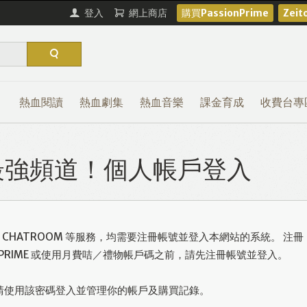
登入
網上商店
購買PassionPrime
Zei
熱血閱讀
熱血劇集
熱血音樂
課金育成
收費台專
熱血最強頻道！個人帳戶登入
或使用 CHATROOM 等服務，均需要注冊帳號並登入本網站的系統。 注冊
ONPRIME 或使用月費咭／禮物帳戶碼之前，請先注冊帳號並登入。
請使用該密碼登入並管理你的帳戶及購買記錄。