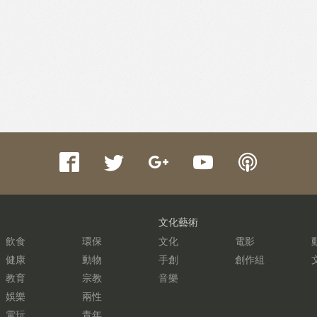
文化藝術
飲食
環保
文化
電影
健康
動物
手創
創作組
教育
宗教
音樂
娛樂
兩性
電玩
青年